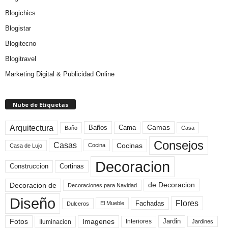
Blogichics
Blogistar
Blogitecno
Blogitravel
Marketing Digital & Publicidad Online
Nube de Etiquetas
Arquitectura
Camas
Baños
Cama
Baño
Casa
Consejos
Casas
Cocinas
Cocina
Casa de Lujo
Decoracion
Construccion
Cortinas
de Decoracion
Decoracion de
Decoraciones para Navidad
Diseño
Flores
Fachadas
El Mueble
Dulceros
Fotos
Imagenes
Interiores
Jardin
Iluminacion
Jardines