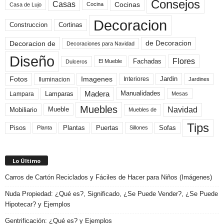
Consejos
Casas
Cocinas
Cocina
Casa de Lujo
Decoracion
Construccion
Cortinas
de Decoracion
Decoracion de
Decoraciones para Navidad
Diseño
Flores
Fachadas
El Mueble
Dulceros
Fotos
Imagenes
Interiores
Jardin
Iluminacion
Jardines
Madera
Lamparas
Manualidades
Lampara
Mesas
Muebles
Navidad
Mobiliario
Mueble
Muebles de
Tips
Plantas
Pisos
Puertas
Sofas
Planta
Sillones
Lo Último
Carros de Cartón Reciclados y Fáciles de Hacer para Niños (Imágenes)
Nuda Propiedad: ¿Qué es?, Significado, ¿Se Puede Vender?, ¿Se Puede
Hipotecar? y Ejemplos
Gentrificación: ¿Qué es? y Ejemplos