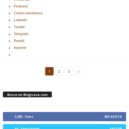
Pinterest
Correo electrónico
LinkedIn
Tumblr
Telegram
Reddit
Imprimir
1
2
3
Busca en Blogicasa.com
3,255
Fans
ME GUSTA
64
Seguidores
SEGUIR