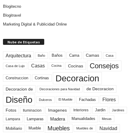
Blogitecno
Blogitravel
Marketing Digital & Publicidad Online
Nube de Etiquetas
Arquitectura
Camas
Baños
Cama
Baño
Casa
Consejos
Casas
Cocinas
Cocina
Casa de Lujo
Decoracion
Construccion
Cortinas
de Decoracion
Decoracion de
Decoraciones para Navidad
Diseño
Flores
Fachadas
El Mueble
Dulceros
Fotos
Imagenes
Interiores
Jardin
Iluminacion
Jardines
Madera
Lamparas
Manualidades
Lampara
Mesas
Muebles
Navidad
Mobiliario
Mueble
Muebles de