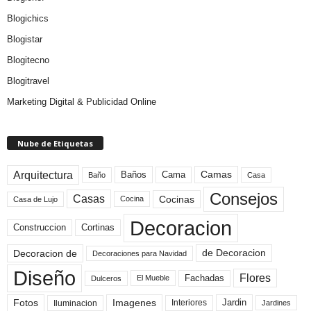
Blogichics
Blogistar
Blogitecno
Blogitravel
Marketing Digital & Publicidad Online
Nube de Etiquetas
Arquitectura
Camas
Baños
Cama
Baño
Casa
Consejos
Casas
Cocinas
Cocina
Casa de Lujo
Decoracion
Construccion
Cortinas
de Decoracion
Decoracion de
Decoraciones para Navidad
Diseño
Flores
Fachadas
El Mueble
Dulceros
Fotos
Imagenes
Interiores
Jardin
Iluminacion
Jardines