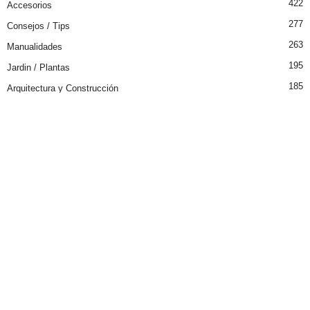
422
Accesorios
277
Consejos / Tips
263
Manualidades
195
Jardin / Plantas
185
Arquitectura y Construcción
© 2009 - 2026. Blogicasa.com. Decoración, Diseño, Arquitectura y
Manualidades.
Home
Contacto
Publicidad