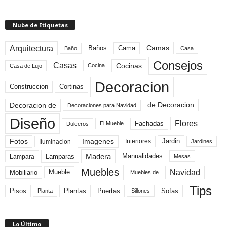
Nube de Etiquetas
Arquitectura
Camas
Baños
Cama
Baño
Casa
Consejos
Casas
Cocinas
Cocina
Casa de Lujo
Decoracion
Construccion
Cortinas
de Decoracion
Decoracion de
Decoraciones para Navidad
Diseño
Flores
Fachadas
El Mueble
Dulceros
Fotos
Imagenes
Interiores
Jardin
Iluminacion
Jardines
Madera
Lamparas
Manualidades
Lampara
Mesas
Muebles
Navidad
Mobiliario
Mueble
Muebles de
Tips
Plantas
Pisos
Puertas
Sofas
Planta
Sillones
Lo Último