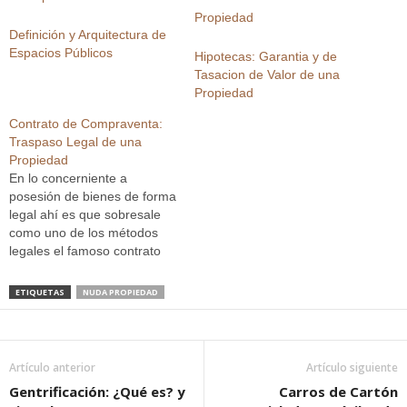
Definición y Arquitectura de
Espacios Públicos
Hipotecas: Garantia y de
Tasacion de Valor de una
Propiedad
Contrato de Compraventa:
Traspaso Legal de una
Propiedad
En lo concerniente a
posesión de bienes de forma
legal ahí es que sobresale
como uno de los métodos
legales el famoso contrato
de compraventa, siendo
considerado como el estilo
ETIQUETAS
NUDA PROPIEDAD
de contrato más importante
ya que es el que fija el paso
de un dueño a otro de una
propiedad.…
Artículo anterior
Artículo siguiente
Gentrificación: ¿Qué es? y
Carros de Cartón