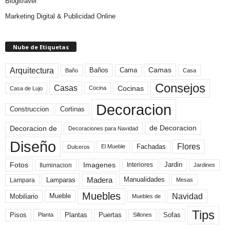
Blogitravel
Marketing Digital & Publicidad Online
Nube de Etiquetas
Arquitectura
Camas
Baños
Cama
Baño
Casa
Consejos
Casas
Cocinas
Cocina
Casa de Lujo
Decoracion
Construccion
Cortinas
de Decoracion
Decoracion de
Decoraciones para Navidad
Diseño
Flores
Fachadas
El Mueble
Dulceros
Fotos
Imagenes
Interiores
Jardin
Iluminacion
Jardines
Madera
Lamparas
Manualidades
Lampara
Mesas
Muebles
Navidad
Mobiliario
Mueble
Muebles de
Tips
Plantas
Pisos
Puertas
Sofas
Planta
Sillones