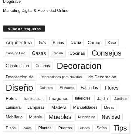
Blogitravel
Marketing Digital & Publicidad Online
Nube de Etiquetas
Arquitectura
Camas
Baños
Cama
Baño
Casa
Consejos
Casas
Cocinas
Cocina
Casa de Lujo
Decoracion
Construccion
Cortinas
de Decoracion
Decoracion de
Decoraciones para Navidad
Diseño
Flores
Fachadas
El Mueble
Dulceros
Fotos
Imagenes
Interiores
Jardin
Iluminacion
Jardines
Madera
Lamparas
Manualidades
Lampara
Mesas
Muebles
Navidad
Mobiliario
Mueble
Muebles de
Tips
Plantas
Pisos
Puertas
Sofas
Planta
Sillones