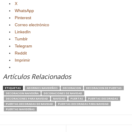
X
WhatsApp
Pinterest
Correo electrónico
LinkedIn
Tumblr
Telegram
Reddit
Imprimir
Artículos Relacionados
ETIQUETAS
ADORNOS NAVIDEÑOS
DECORACION
DECORACION DE PUERTAS
DECORACION NAIVDEÑA
DECORACIONES DE NAVIDAD
DECORACIONES PARA NAVIDAD
NAVIDAD
PUERTAS
PUERTAS DECORADAS
PUERTAS DECORADAS DE NAVIDAD
PUERTAS DECORADAS PARA NAVIDAD
PUERTAS NAVIDEÑAS