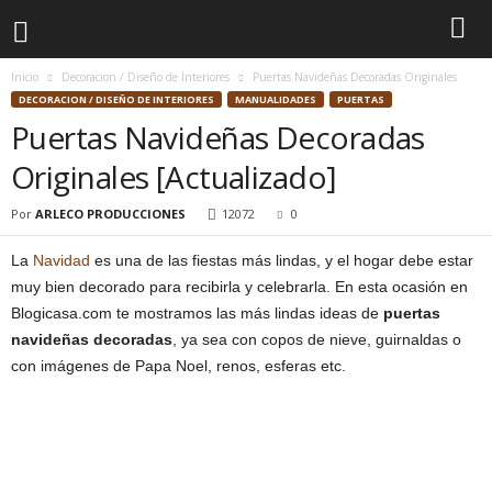
Inicio
Decoracion / Diseño de Interiores
Puertas Navideñas Decoradas Originales
DECORACION / DISEÑO DE INTERIORES
MANUALIDADES
PUERTAS
Puertas Navideñas Decoradas
Originales [Actualizado]
Por
ARLECO PRODUCCIONES
12072
0
La
Navidad
es una de las fiestas más lindas, y el hogar debe estar
muy bien decorado para recibirla y celebrarla. En esta ocasión en
Blogicasa.com te mostramos las más lindas ideas de
puertas
navideñas decoradas
, ya sea con copos de nieve, guirnaldas o
con imágenes de Papa Noel, renos, esferas etc.