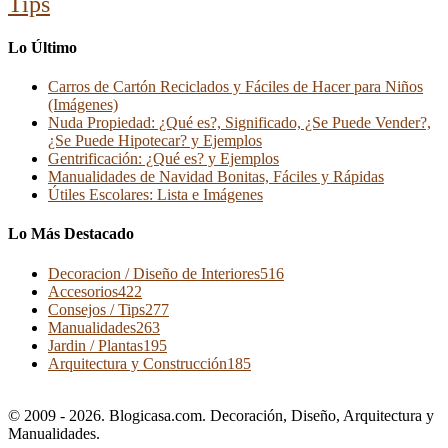
Tips
Lo Último
Carros de Cartón Reciclados y Fáciles de Hacer para Niños
(Imágenes)
Nuda Propiedad: ¿Qué es?, Significado, ¿Se Puede Vender?,
¿Se Puede Hipotecar? y Ejemplos
Gentrificación: ¿Qué es? y Ejemplos
Manualidades de Navidad Bonitas, Fáciles y Rápidas
Útiles Escolares: Lista e Imágenes
Lo Más Destacado
Decoracion / Diseño de Interiores
516
Accesorios
422
Consejos / Tips
277
Manualidades
263
Jardin / Plantas
195
Arquitectura y Construcción
185
© 2009 - 2026. Blogicasa.com. Decoración, Diseño, Arquitectura y
Manualidades.