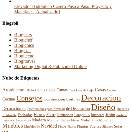
Elevador Hidráulico Casero Paso a Paso: Proyecto y
Materiales [Actualizado]
Blogroll
Blogicars
Blogichef
Blogichics
Blogistar
Blogitecno
Blogitravel
Marketing Digital & Publicidad Online
Nube de Etiquetas
Arquitectura
Casas
Baños
Camas
Cama
Casa
Cocina
Baño
Casa de Lujo
Decoracion
Consejos
Cocinas
Construccion
Cortinas
Diseño
Decoracion de
de Decoracion
Decoraciones para Navidad
Dulceros
Flores
Fotos
Imagenes
Fachadas
Interiores
Jardin
El Mueble
Iluminacion
Jardines
Madera
Lamparas
Mobiliario
Manualidades
Mueble
Lampara
Mesas
Muebles
Navidad
Pisos
Plantas
Puertas
Sofas
Muebles de
Planta
Sillones