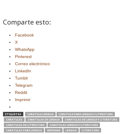
Comparte esto:
Facebook
X
WhatsApp
Pinterest
Correo electrónico
LinkedIn
Tumblr
Telegram
Reddit
Imprimir
ETIQUETAS
CARATULA LENGUA
CARATULA PARA LENGUA Y LITERATURA
CARATULAS
CARATULAS DE LENGUA
CARATULAS DE LENGUA Y LITERATURA
CARATULAS DE LITERATURA
CARATULAS LENGUA Y LITERATURA
CARATULAS PARA LENGUA
IMPRIMIR
LENGUA
LITERATURA