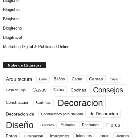
Blogichef
Blogichics
Blogistar
Blogitecno
Blogitravel
Marketing Digital & Publicidad Online
Nube de Etiquetas
Arquitectura
Camas
Baños
Cama
Baño
Casa
Consejos
Casas
Cocinas
Cocina
Casa de Lujo
Decoracion
Construccion
Cortinas
de Decoracion
Decoracion de
Decoraciones para Navidad
Diseño
Flores
Fachadas
El Mueble
Dulceros
Fotos
Imagenes
Interiores
Jardin
Iluminacion
Jardines