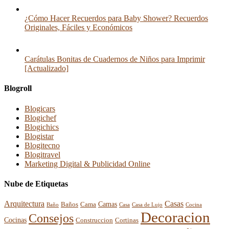
¿Cómo Hacer Recuerdos para Baby Shower? Recuerdos
Originales, Fáciles y Económicos
Carátulas Bonitas de Cuadernos de Niños para Imprimir
[Actualizado]
Blogroll
Blogicars
Blogichef
Blogichics
Blogistar
Blogitecno
Blogitravel
Marketing Digital & Publicidad Online
Nube de Etiquetas
Arquitectura
Casas
Baños
Camas
Cama
Casa
Cocina
Baño
Casa de Lujo
Decoracion
Consejos
Cocinas
Construccion
Cortinas