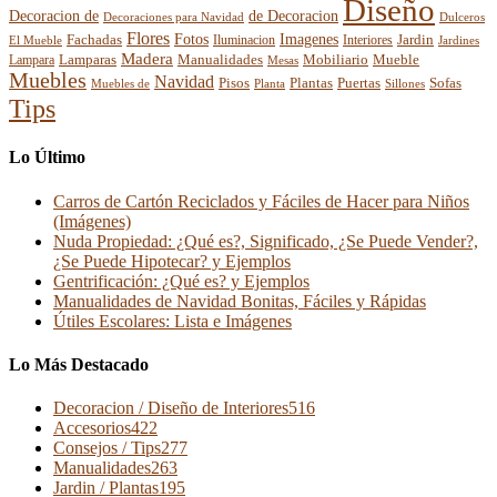
Diseño
Decoracion de
de Decoracion
Decoraciones para Navidad
Dulceros
Flores
Fotos
Imagenes
Fachadas
Interiores
Jardin
El Mueble
Iluminacion
Jardines
Madera
Lamparas
Mobiliario
Manualidades
Mueble
Lampara
Mesas
Muebles
Navidad
Pisos
Plantas
Puertas
Sofas
Muebles de
Planta
Sillones
Tips
Lo Último
Carros de Cartón Reciclados y Fáciles de Hacer para Niños
(Imágenes)
Nuda Propiedad: ¿Qué es?, Significado, ¿Se Puede Vender?,
¿Se Puede Hipotecar? y Ejemplos
Gentrificación: ¿Qué es? y Ejemplos
Manualidades de Navidad Bonitas, Fáciles y Rápidas
Útiles Escolares: Lista e Imágenes
Lo Más Destacado
Decoracion / Diseño de Interiores
516
Accesorios
422
Consejos / Tips
277
Manualidades
263
Jardin / Plantas
195