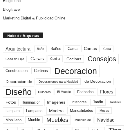
Blogitecno
Blogitravel
Marketing Digital & Publicidad Online
Nube de Etiquetas
Arquitectura
Camas
Baños
Cama
Baño
Casa
Consejos
Casas
Cocinas
Cocina
Casa de Lujo
Decoracion
Construccion
Cortinas
de Decoracion
Decoracion de
Decoraciones para Navidad
Diseño
Flores
Fachadas
El Mueble
Dulceros
Fotos
Imagenes
Interiores
Jardin
Iluminacion
Jardines
Madera
Lamparas
Manualidades
Lampara
Mesas
Muebles
Navidad
Mobiliario
Mueble
Muebles de