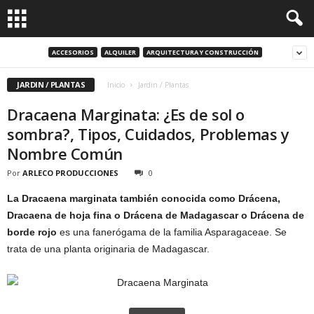
ACCESORIOS
ALQUILER
ARQUITECTURA Y CONSTRUCCIÓN
JARDIN / PLANTAS
Inicio
Jardin / Plantas
Dracaena Marginata: ¿Es de sol o
sombra?, Tipos, Cuidados, Problemas y
Nombre Común
Por
ARLECO PRODUCCIONES
0
La Dracaena marginata también conocida como Drácena,
Dracaena de hoja fina o Drácena de Madagascar o Drácena de
borde rojo
es una fanerógama de la familia Asparagaceae. Se
trata de una planta originaria de Madagascar.