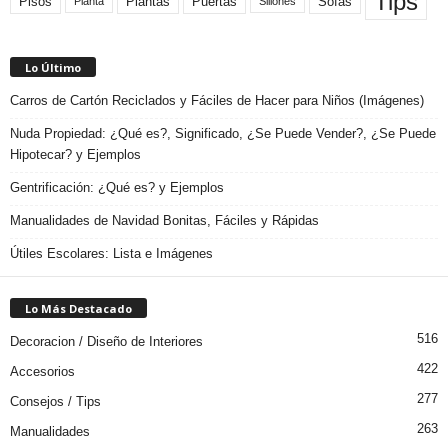
Tips
Plantas
Pisos
Puertas
Sofas
Planta
Sillones
Lo Último
Carros de Cartón Reciclados y Fáciles de Hacer para Niños (Imágenes)
Nuda Propiedad: ¿Qué es?, Significado, ¿Se Puede Vender?, ¿Se Puede
Hipotecar? y Ejemplos
Gentrificación: ¿Qué es? y Ejemplos
Manualidades de Navidad Bonitas, Fáciles y Rápidas
Útiles Escolares: Lista e Imágenes
Lo Más Destacado
516
Decoracion / Diseño de Interiores
422
Accesorios
277
Consejos / Tips
263
Manualidades