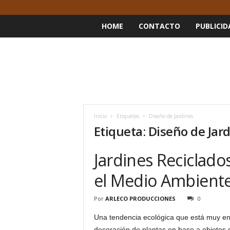
HOME
CONTACTO
PUBLICID
Inicio
Etiquetas
Diseño de Jardines
Etiqueta: Diseño de Jar
Jardines Reciclado
el Medio Ambient
Por
ARLECO PRODUCCIONES
0
Una tendencia ecológica que está muy en
decoración de plantas en base a objetos q