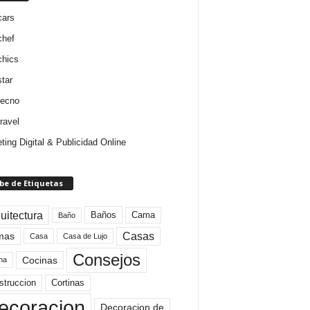
cars
chef
chics
star
tecno
ravel
ting Digital & Publicidad Online
be de Etiquetas
uitectura
Baños
Cama
Baño
mas
Casas
Casa
Casa de Lujo
Consejos
Cocinas
na
struccion
Cortinas
ecoracion
Decoracion de