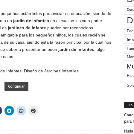
Deco
 pequeños están listos para iniciar su educación, siendo de
D
ro a un
jardín de infantes
en el cual se les va a poder
 Los
jardines de infante
pueden ser reconocidos
Fac
 amigable para los pequeños niños, los cuales recién se
Ima
de su casa, siendo esta la razón principal por la cual nos
Lam
 que debería presentar un buen
jardín de infantes
, algo
e estos.
Man
Mu
Pis
Sof
Continuar
Lo
Carro
para 
Nuda 