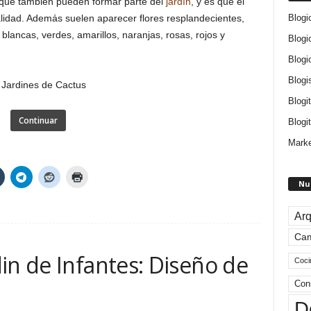
 que también pueden formar parte del
jardín
, y es que el
Blogi
idad. Además suelen aparecer flores resplandecientes,
blancas, verdes, amarillos, naranjas, rosas, rojos y
Blogi
Blogi
Blogi
Blogi
Continuar
Blogit
Marke
Nu
Arq
Ca
in de Infantes: Diseño de
Coci
Con
D