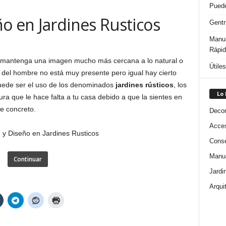
Puede
o en Jardines Rusticos
Gentr
Manua
Rápi
mantenga una imagen mucho más cercana a lo natural o
Útile
del hombre no está muy presente pero igual hay cierto
 puede ser el uso de los denominados
jardines rústicos
, los
Lo
ura que le hace falta a tu casa debido a que la sientes en
e concreto.
Decor
Acces
Conse
Manua
Continuar
Jardi
Arqui