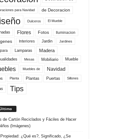
de Decoracion
raciones para Navidad
iseño
El Mueble
Dulceros
Flores
Fotos
hadas
Iluminacion
genes
Interiores
Jardin
Jardines
Madera
Lamparas
para
Mobiliario
ualidades
Mueble
Mesas
ebles
Navidad
Muebles de
Plantas
os
Puertas
Planta
Sillones
Tips
as
 Último
s de Cartón Reciclados y Fáciles de Hacer
Niños (Imágenes)
Propiedad: ¿Qué es?, Significado, ¿Se