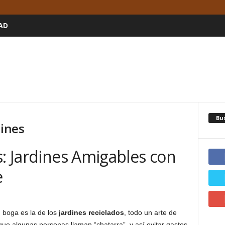
AD
Bu
dines
s: Jardines Amigables con
e
 boga es la de los
jardines reciclados
, todo un arte de
ue algunas personas llaman “chatarra”, y así evitar gastos