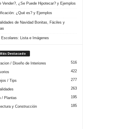
 Vender?, ¿Se Puede Hipotecar? y Ejemplos
ificación: ¿Qué es? y Ejemplos
lidades de Navidad Bonitas, Fáciles y
das
s Escolares: Lista e Imágenes
 Más Destacado
516
acion / Diseño de Interiores
422
orios
277
jos / Tips
263
lidades
195
n / Plantas
185
tectura y Construcción