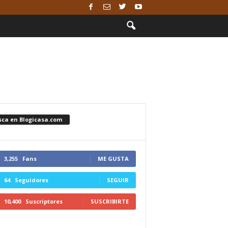
sca en Blogicasa.com
3,255
Fans
ME GUSTA
64
Seguidores
SEGUIR
10,400
Suscriptores
SUSCRIBIRTE