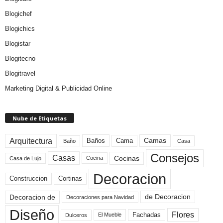
Blogichef
Blogichics
Blogistar
Blogitecno
Blogitravel
Marketing Digital & Publicidad Online
Nube de Etiquetas
Arquitectura
Camas
Baños
Cama
Baño
Casa
Consejos
Casas
Cocinas
Cocina
Casa de Lujo
Decoracion
Construccion
Cortinas
de Decoracion
Decoracion de
Decoraciones para Navidad
Diseño
Flores
Fachadas
El Mueble
Dulceros