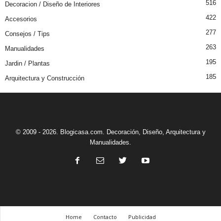
516
Decoracion / Diseño de Interiores
422
Accesorios
277
Consejos / Tips
263
Manualidades
195
Jardin / Plantas
185
Arquitectura y Construcción
© 2009 - 2026. Blogicasa.com. Decoración, Diseño, Arquitectura y
Manualidades.
Home
Contacto
Publicidad