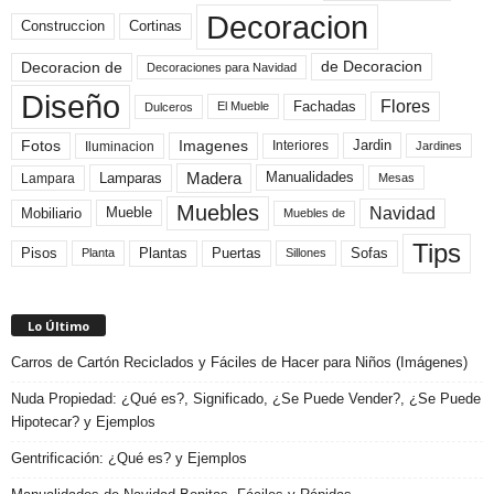
Decoracion
Construccion
Cortinas
de Decoracion
Decoracion de
Decoraciones para Navidad
Diseño
Flores
Fachadas
El Mueble
Dulceros
Fotos
Imagenes
Interiores
Jardin
Iluminacion
Jardines
Madera
Lamparas
Manualidades
Lampara
Mesas
Muebles
Navidad
Mobiliario
Mueble
Muebles de
Tips
Plantas
Pisos
Puertas
Sofas
Planta
Sillones
Lo Último
Carros de Cartón Reciclados y Fáciles de Hacer para Niños (Imágenes)
Nuda Propiedad: ¿Qué es?, Significado, ¿Se Puede Vender?, ¿Se Puede
Hipotecar? y Ejemplos
Gentrificación: ¿Qué es? y Ejemplos