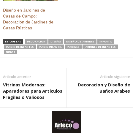
Diseño en Jardines de
Casas de Campo:
Decoración de Jardines de
Casas Rústicas
ETIQUETAS
DECORACION
DISEÑO
DISEÑO DE JARDINES
INFANTIL
JARDIN DE INFANTES
JARDIN INFANTIL
JARDINES
JARDINES DE INFANTES
NIÑOS
Artículo anterior
Artículo siguiente
Vitrinas Modernas:
Decoracion y Diseño de
Aparadores para Articulos
Baños Arabes
Fragiles o Valiosos