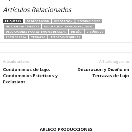
Artículos Relacionados
ETIQUETAS
DE DECORACION
DECORACION
DECORACION DE
DECORACION TERRAZAS
DECORACION TERRAZAS PEQUEÑAS
DECORACIONES PARA EXTERIORES DE CASAS
DISEÑO
DISEÑOS DE
FOTO DE CASA
TERRAZAS
TERRAZAS PEQUEÑAS
Artículo anterior
Artículo siguiente
Condominios de Lujo:
Decoracion y Diseño en
Condominios Esteticos y
Terrazas de Lujo
Exclusivos
ARLECO PRODUCCIONES