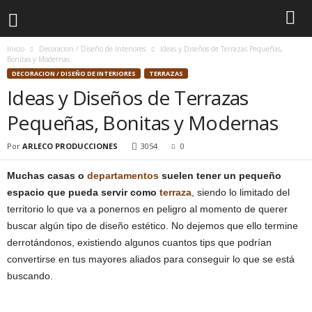
Inicio
Decoracion / Diseño de Interiores
Ideas y Diseños de Terrazas Pequeñas,
Bonitas y Modernas
DECORACION / DISEÑO DE INTERIORES
TERRAZAS
Ideas y Diseños de Terrazas
Pequeñas, Bonitas y Modernas
Por
ARLECO PRODUCCIONES
3054
0
Muchas casas o
departamentos
suelen tener un pequeño
espacio que pueda servir como
terraza
, siendo lo limitado del
territorio lo que va a ponernos en peligro al momento de querer
buscar algún tipo de diseño estético. No dejemos que ello termine
derrotándonos, existiendo algunos cuantos tips que podrían
convertirse en tus mayores aliados para conseguir lo que se está
buscando.