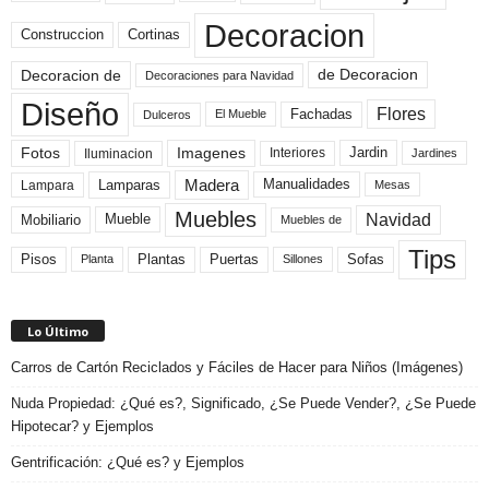
Decoracion
Construccion
Cortinas
de Decoracion
Decoracion de
Decoraciones para Navidad
Diseño
Flores
Fachadas
El Mueble
Dulceros
Fotos
Imagenes
Interiores
Jardin
Iluminacion
Jardines
Madera
Lamparas
Manualidades
Lampara
Mesas
Muebles
Navidad
Mobiliario
Mueble
Muebles de
Tips
Plantas
Pisos
Puertas
Sofas
Planta
Sillones
Lo Último
Carros de Cartón Reciclados y Fáciles de Hacer para Niños (Imágenes)
Nuda Propiedad: ¿Qué es?, Significado, ¿Se Puede Vender?, ¿Se Puede
Hipotecar? y Ejemplos
Gentrificación: ¿Qué es? y Ejemplos