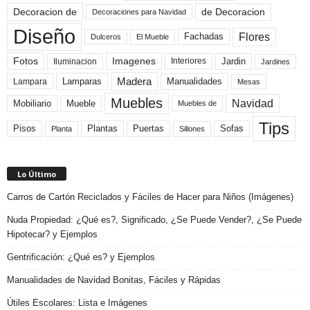
de Decoracion
Decoracion de
Decoraciones para Navidad
Diseño
Flores
Fachadas
El Mueble
Dulceros
Fotos
Imagenes
Interiores
Jardin
Iluminacion
Jardines
Madera
Lamparas
Manualidades
Lampara
Mesas
Muebles
Navidad
Mobiliario
Mueble
Muebles de
Tips
Plantas
Pisos
Puertas
Sofas
Planta
Sillones
Lo Último
Carros de Cartón Reciclados y Fáciles de Hacer para Niños (Imágenes)
Nuda Propiedad: ¿Qué es?, Significado, ¿Se Puede Vender?, ¿Se Puede
Hipotecar? y Ejemplos
Gentrificación: ¿Qué es? y Ejemplos
Manualidades de Navidad Bonitas, Fáciles y Rápidas
Útiles Escolares: Lista e Imágenes