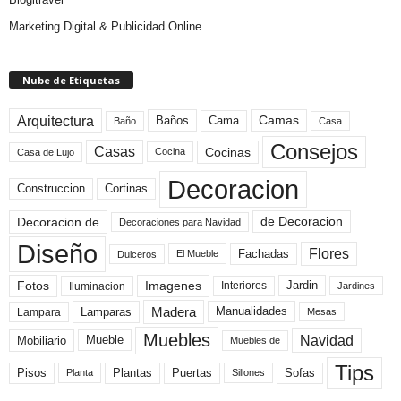
Marketing Digital & Publicidad Online
Nube de Etiquetas
Arquitectura
Camas
Baños
Cama
Baño
Casa
Consejos
Casas
Cocinas
Cocina
Casa de Lujo
Decoracion
Construccion
Cortinas
de Decoracion
Decoracion de
Decoraciones para Navidad
Diseño
Flores
Fachadas
El Mueble
Dulceros
Fotos
Imagenes
Interiores
Jardin
Iluminacion
Jardines
Madera
Lamparas
Manualidades
Lampara
Mesas
Muebles
Navidad
Mobiliario
Mueble
Muebles de
Tips
Plantas
Pisos
Puertas
Sofas
Planta
Sillones