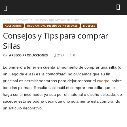
Inicio
Accesorios
Consejos y Tips para comprar Sillas
ACCESORIOS
DECORACION / DISEÑO DE INTERIORES
MUEBLES
Consejos y Tips para comprar
Sillas
Por
ARLECO PRODUCCIONES
2187
0
Lo primero a tener en cuenta al momento de comprar una
silla
(o
un juego de ellas) es la
comodidad
, no olvidemos que su fin
principal es permitir sentarnos para dejar reposar el
cuerpo
, sobre
todo las piernas. Resulta casi inútil el comprar una
silla
que te
haga sentir incómodo, ya sea por el material o diseño utilizado, de
suceder esto se podría decir que uno solamente está comprando
un artículo decorativo.