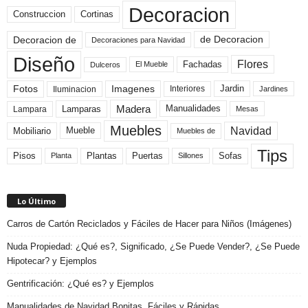
Decoracion
Construccion
Cortinas
de Decoracion
Decoracion de
Decoraciones para Navidad
Diseño
Flores
Fachadas
El Mueble
Dulceros
Fotos
Imagenes
Interiores
Jardin
Iluminacion
Jardines
Madera
Lamparas
Manualidades
Lampara
Mesas
Muebles
Navidad
Mobiliario
Mueble
Muebles de
Tips
Plantas
Pisos
Puertas
Sofas
Planta
Sillones
Lo Último
Carros de Cartón Reciclados y Fáciles de Hacer para Niños (Imágenes)
Nuda Propiedad: ¿Qué es?, Significado, ¿Se Puede Vender?, ¿Se Puede
Hipotecar? y Ejemplos
Gentrificación: ¿Qué es? y Ejemplos
Manualidades de Navidad Bonitas, Fáciles y Rápidas