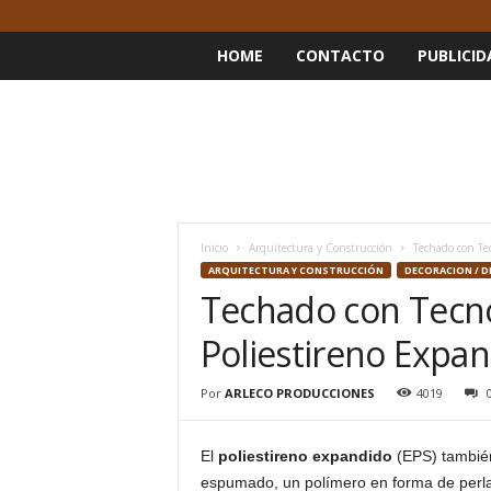
HOME
CONTACTO
PUBLICID
Inicio
Arquitectura y Construcción
Techado con Tec
ARQUITECTURA Y CONSTRUCCIÓN
DECORACION / D
Techado con Tecno
Poliestireno Expa
Por
ARLECO PRODUCCIONES
4019
El
poliestireno expandido
(EPS) también
espumado, un polímero en forma de perlas 