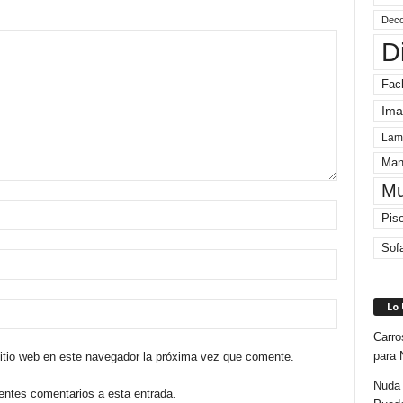
Deco
D
Fac
Ima
Lam
Man
Mu
Pis
Sof
Lo
Carro
para 
sitio web en este navegador la próxima vez que comente.
Nuda 
ientes comentarios a esta entrada.