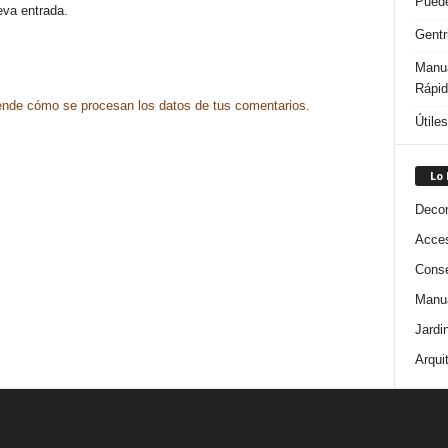
Puede
eva entrada.
Gentr
Manua
Rápi
nde cómo se procesan los datos de tus comentarios.
Útile
Lo
Decor
Acces
Conse
Manua
Jardi
Arqui