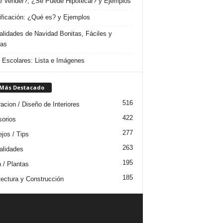
 Vender?, ¿Se Puede Hipotecar? y Ejemplos
ificación: ¿Qué es? y Ejemplos
lidades de Navidad Bonitas, Fáciles y
das
s Escolares: Lista e Imágenes
 Más Destacado
516
acion / Diseño de Interiores
422
orios
277
jos / Tips
263
lidades
195
n / Plantas
185
tectura y Construcción