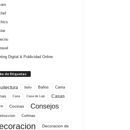
cars
chef
chics
star
tecno
ravel
ting Digital & Publicidad Online
be de Etiquetas
uitectura
Baños
Cama
Baño
mas
Casas
Casa
Casa de Lujo
Consejos
Cocinas
na
struccion
Cortinas
ecoracion
Decoracion de