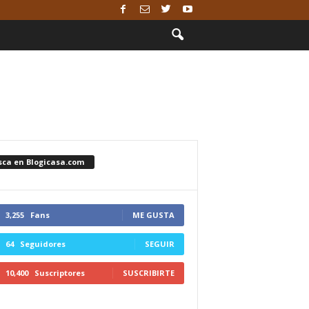
sca en Blogicasa.com
3,255
Fans
ME GUSTA
64
Seguidores
SEGUIR
10,400
Suscriptores
SUSCRIBIRTE