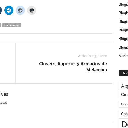
Blogi
Blogi
Blogi
TECNOPOR
Blogi
Blogi
Blogit
Artículo siguiente
Marke
Closets, Roperos y Armarios de
Melamina
Nu
Arq
ONES
Ca
s.com
Coci
Con
D