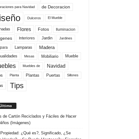
de Decoracion
raciones para Navidad
iseño
El Mueble
Dulceros
Flores
Fotos
hadas
Iluminacion
genes
Interiores
Jardin
Jardines
Madera
Lamparas
para
Mobiliario
ualidades
Mueble
Mesas
ebles
Navidad
Muebles de
Plantas
os
Puertas
Planta
Sillones
Tips
as
 Último
s de Cartón Reciclados y Fáciles de Hacer
Niños (Imágenes)
Propiedad: ¿Qué es?, Significado, ¿Se