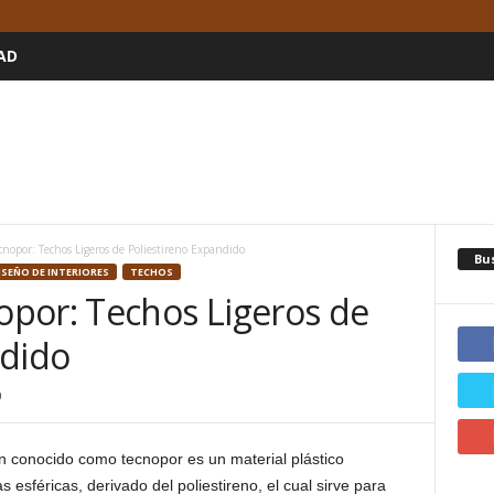
AD
nopor: Techos Ligeros de Poliestireno Expandido
Bu
ISEÑO DE INTERIORES
TECHOS
por: Techos Ligeros de
ndido
0
 conocido como tecnopor es un material plástico
esféricas, derivado del poliestireno, el cual sirve para