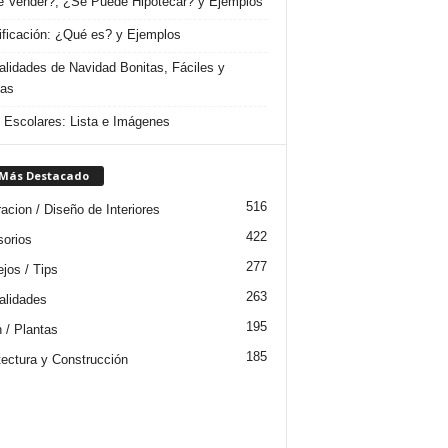
 Vender?, ¿Se Puede Hipotecar? y Ejemplos
ificación: ¿Qué es? y Ejemplos
lidades de Navidad Bonitas, Fáciles y
das
s Escolares: Lista e Imágenes
 Más Destacado
516
acion / Diseño de Interiores
422
orios
277
jos / Tips
263
lidades
195
n / Plantas
185
tectura y Construcción