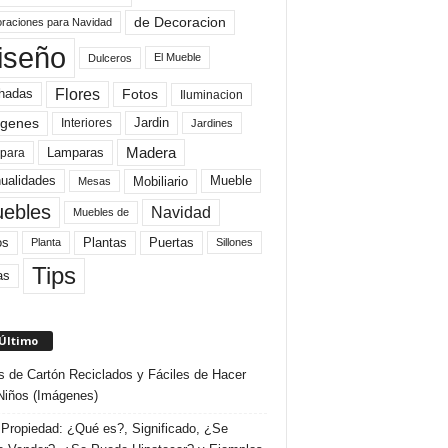
de Decoracion
raciones para Navidad
iseño
El Mueble
Dulceros
Flores
Fotos
hadas
Iluminacion
genes
Interiores
Jardin
Jardines
Madera
Lamparas
para
Mobiliario
ualidades
Mueble
Mesas
ebles
Navidad
Muebles de
Plantas
os
Puertas
Planta
Sillones
Tips
as
 Último
s de Cartón Reciclados y Fáciles de Hacer
Niños (Imágenes)
Propiedad: ¿Qué es?, Significado, ¿Se