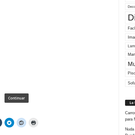
Deco
D
Fac
Ima
Lam
Man
Mu
Pis
Sof
Continuar
Lo
Carro
para 
Nuda 