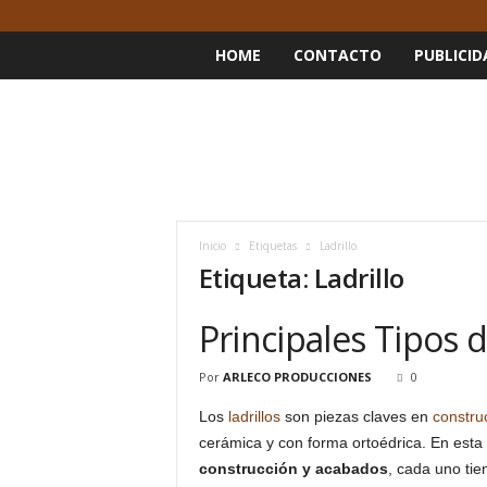
HOME
CONTACTO
PUBLICID
Inicio
Etiquetas
Ladrillo
Etiqueta: Ladrillo
Principales Tipos d
Por
ARLECO PRODUCCIONES
0
Los
ladrillos
son piezas claves en
constru
cerámica y con forma ortoédrica. En est
construcción y acabados
, cada uno tie