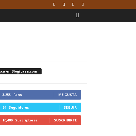
sca en Blogicasa.com
3,255
Fans
ME GUSTA
64
Seguidores
SEGUIR
10,400
Suscriptores
SUSCRIBIRTE