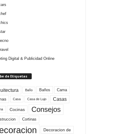
cars
chef
chics
star
tecno
ravel
ting Digital & Publicidad Online
be de Etiquetas
uitectura
Baños
Cama
Baño
mas
Casas
Casa
Casa de Lujo
Consejos
Cocinas
na
struccion
Cortinas
ecoracion
Decoracion de