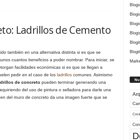
Blogi
Blogi
Blogi
eto: Ladrillos de Cemento
Blogi
Blogi
Blogit
do también en una alternativa distinta si es que se
nos cuantos beneficios a poder nombrar. Para iniciar, se
Marke
torgan facilidades económicas si es que se llegan a
elen pedir en el caso de los
ladrillos
comunes. Asimismo
Nu
adrillos de concreto
pueden terminar generando una
quiriendo del uso de pintura o selladora para darle una
Arq
en del muro de concreto da una imagen fuerte que se
Ca
Coci
Con
D