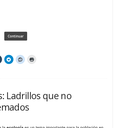
Continuar
s: Ladrillos que no
uemados
e la
ecología
es un tema importante para la población en