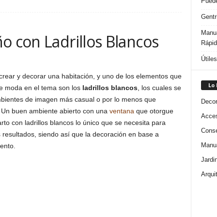
Puede
Gentr
Manua
o con Ladrillos Blancos
Rápi
Útile
crear y decorar una habitación, y uno de los elementos que
Lo
e moda en el tema son los
ladrillos blancos
, los cuales se
mbientes de imagen más casual o por lo menos que
Decor
a. Un buen ambiente abierto con una
ventana
que otorgue
Acces
to con ladrillos blancos lo único que se necesita para
Conse
 resultados, siendo así que la decoración en base a
Manua
ento.
Jardi
Arqui