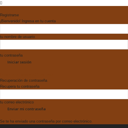
Registrarse
¡Bienvenido! Ingresa en tu cuenta
tu nombre de usuario
tu contraseña
Forgot your password? Get help
Recuperación de contraseña
Recupera tu contraseña
tu correo electrónico
Se te ha enviado una contraseña por correo electrónico.