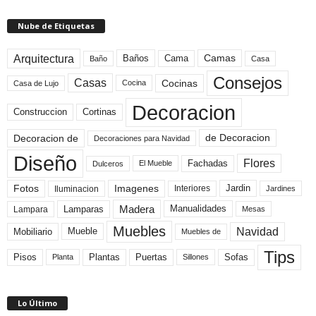
Nube de Etiquetas
Arquitectura
Camas
Baños
Cama
Baño
Casa
Consejos
Casas
Cocinas
Cocina
Casa de Lujo
Decoracion
Construccion
Cortinas
de Decoracion
Decoracion de
Decoraciones para Navidad
Diseño
Flores
Fachadas
El Mueble
Dulceros
Fotos
Imagenes
Interiores
Jardin
Iluminacion
Jardines
Madera
Lamparas
Manualidades
Lampara
Mesas
Muebles
Navidad
Mobiliario
Mueble
Muebles de
Tips
Plantas
Pisos
Puertas
Sofas
Planta
Sillones
Lo Último