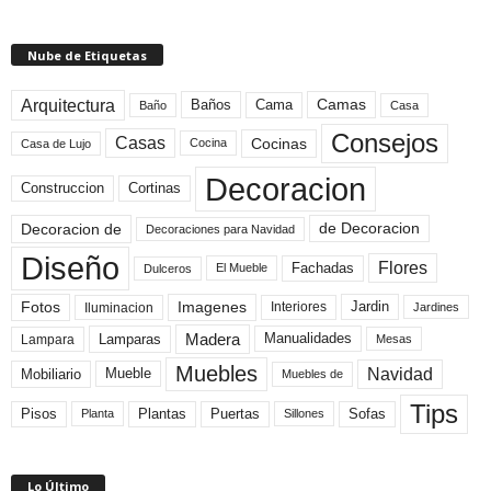
Nube de Etiquetas
Arquitectura
Camas
Baños
Cama
Baño
Casa
Consejos
Casas
Cocinas
Cocina
Casa de Lujo
Decoracion
Construccion
Cortinas
de Decoracion
Decoracion de
Decoraciones para Navidad
Diseño
Flores
Fachadas
El Mueble
Dulceros
Fotos
Imagenes
Interiores
Jardin
Iluminacion
Jardines
Madera
Lamparas
Manualidades
Lampara
Mesas
Muebles
Navidad
Mobiliario
Mueble
Muebles de
Tips
Plantas
Pisos
Puertas
Sofas
Planta
Sillones
Lo Último