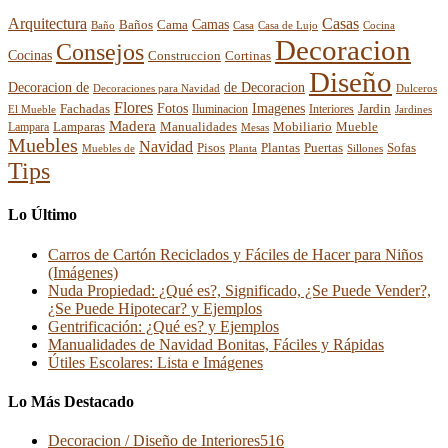
Arquitectura
Casas
Baños
Camas
Cama
Casa
Cocina
Baño
Casa de Lujo
Decoracion
Consejos
Cocinas
Construccion
Cortinas
Diseño
Decoracion de
de Decoracion
Decoraciones para Navidad
Dulceros
Flores
Fotos
Imagenes
Fachadas
Interiores
Jardin
El Mueble
Iluminacion
Jardines
Madera
Lamparas
Mobiliario
Manualidades
Mueble
Lampara
Mesas
Muebles
Navidad
Pisos
Plantas
Puertas
Sofas
Muebles de
Planta
Sillones
Tips
Lo Último
Carros de Cartón Reciclados y Fáciles de Hacer para Niños
(Imágenes)
Nuda Propiedad: ¿Qué es?, Significado, ¿Se Puede Vender?,
¿Se Puede Hipotecar? y Ejemplos
Gentrificación: ¿Qué es? y Ejemplos
Manualidades de Navidad Bonitas, Fáciles y Rápidas
Útiles Escolares: Lista e Imágenes
Lo Más Destacado
Decoracion / Diseño de Interiores
516