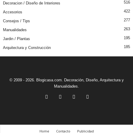
516
Decoracion / Diseño de Interiores
422
Accesorios
277
Consejos / Tips
263
Manualidades
195
Jardin / Plantas
185
Arquitectura y Construcción
© 2009 - 2026. Blogicasa.com. Decoración, Diseño, Arquitectura y
Manualidades.
Home
Contacto
Publicidad