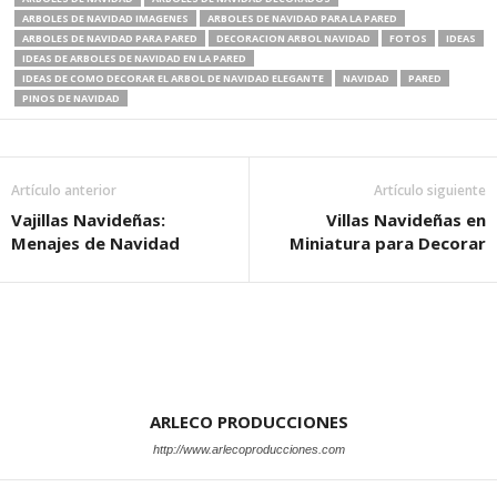
ARBOLES DE NAVIDAD IMAGENES
ARBOLES DE NAVIDAD PARA LA PARED
ARBOLES DE NAVIDAD PARA PARED
DECORACION ARBOL NAVIDAD
FOTOS
IDEAS
IDEAS DE ARBOLES DE NAVIDAD EN LA PARED
IDEAS DE COMO DECORAR EL ARBOL DE NAVIDAD ELEGANTE
NAVIDAD
PARED
PINOS DE NAVIDAD
Artículo anterior
Artículo siguiente
Vajillas Navideñas:
Villas Navideñas en
Menajes de Navidad
Miniatura para Decorar
ARLECO PRODUCCIONES
http://www.arlecoproducciones.com