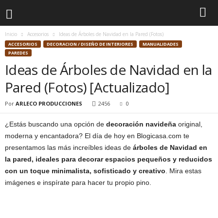
Inicio
Accesorios
Ideas de Árboles de Navidad en la Pared (Fotos)
ACCESORIOS
DECORACION / DISEÑO DE INTERIORES
MANUALIDADES
PAREDES
Ideas de Árboles de Navidad en la
Pared (Fotos) [Actualizado]
Por
ARLECO PRODUCCIONES
2456
0
¿Estás buscando una opción de
decoración navideña
original,
moderna y encantadora? El día de hoy en Blogicasa.com te
presentamos las más increíbles ideas de
árboles de Navidad en
la pared, ideales para decorar espacios pequeños y reducidos
con un toque minimalista, sofisticado y creativo
. Mira estas
imágenes e inspírate para hacer tu propio pino.