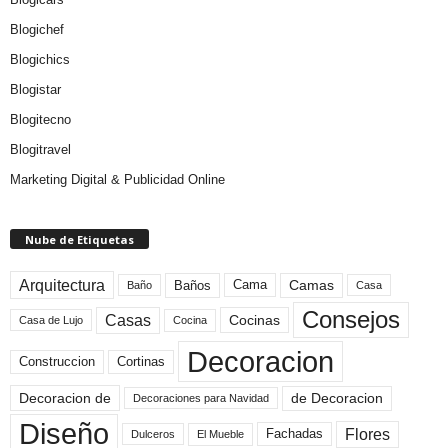
Blogichef
Blogichics
Blogistar
Blogitecno
Blogitravel
Marketing Digital & Publicidad Online
Nube de Etiquetas
Arquitectura
Camas
Baños
Cama
Baño
Casa
Consejos
Casas
Cocinas
Cocina
Casa de Lujo
Decoracion
Construccion
Cortinas
de Decoracion
Decoracion de
Decoraciones para Navidad
Diseño
Flores
Fachadas
El Mueble
Dulceros