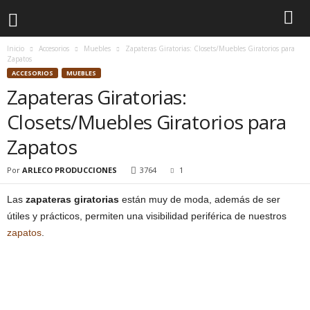
Inicio
Accesorios
Muebles
Zapateras Giratorias: Closets/Muebles Giratorios para
Zapatos
ACCESORIOS
MUEBLES
Zapateras Giratorias:
Closets/Muebles Giratorios para
Zapatos
Por
ARLECO PRODUCCIONES
3764
1
Las
zapateras giratorias
están muy de moda, además de ser
útiles y prácticos, permiten una visibilidad periférica de nuestros
zapatos
.