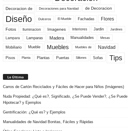
de Decoracion
Decoracion de
Decoraciones para Navidad
Diseño
Flores
Fachadas
El Mueble
Dulceros
Fotos
Imagenes
Interiores
Jardin
Iluminacion
Jardines
Madera
Lamparas
Manualidades
Lampara
Mesas
Muebles
Navidad
Mobiliario
Mueble
Muebles de
Tips
Plantas
Pisos
Puertas
Sofas
Planta
Sillones
Lo Último
Carros de Cartón Reciclados y Fáciles de Hacer para Niños (Imágenes)
Nuda Propiedad: ¿Qué es?, Significado, ¿Se Puede Vender?, ¿Se Puede
Hipotecar? y Ejemplos
Gentrificación: ¿Qué es? y Ejemplos
Manualidades de Navidad Bonitas, Fáciles y Rápidas