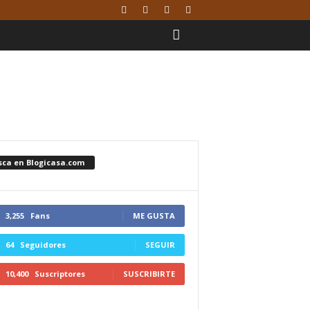
sca en Blogicasa.com
3,255
Fans
ME GUSTA
64
Seguidores
SEGUIR
10,400
Suscriptores
SUSCRIBIRTE