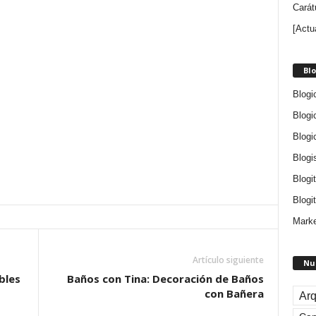
Carát
[Actu
Blo
Blogi
Blogi
Blogi
Blogi
Blogi
Blogit
Marke
Artículo siguiente
Nu
bles
Baños con Tina: Decoración de Baños
con Bañera
Arq