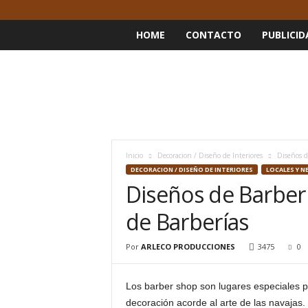
HOME
CONTACTO
PUBLICID
Inicio
Decoracion / Diseño de Interiores
Diseños d
DECORACION / DISEÑO DE INTERIORES
LOCALES Y N
Diseños de Barber
de Barberías
Por
ARLECO PRODUCCIONES
3475
0
Los barber shop son lugares especiales p
decoración acorde al arte de las navajas