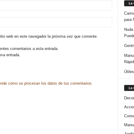
Lo
Carro
para 
Nuda 
Puede
sitio web en este navegador la próxima vez que comente.
Gentr
ientes comentarios a esta entrada.
eva entrada.
Manua
Rápi
Útile
nde cómo se procesan los datos de tus comentarios.
Lo
Decor
Acces
Conse
Manua
Jardi