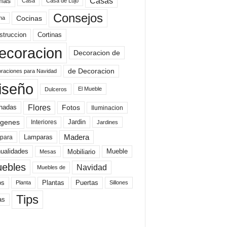
mas
Casas
Casa
Casa de Lujo
Consejos
Cocinas
na
struccion
Cortinas
ecoracion
Decoracion de
de Decoracion
raciones para Navidad
iseño
El Mueble
Dulceros
Flores
Fotos
hadas
Iluminacion
genes
Interiores
Jardin
Jardines
Madera
Lamparas
para
Mobiliario
ualidades
Mueble
Mesas
ebles
Navidad
Muebles de
Plantas
os
Puertas
Planta
Sillones
Tips
as