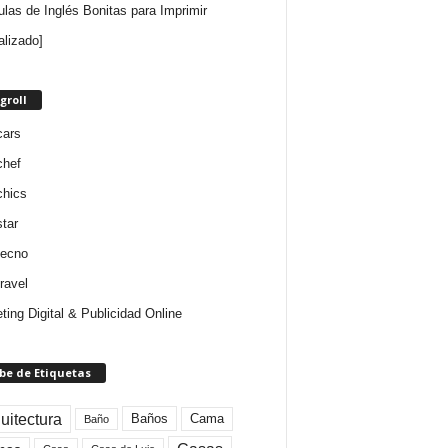
ulas de Inglés Bonitas para Imprimir
alizado]
groll
cars
chef
chics
star
tecno
ravel
ting Digital & Publicidad Online
be de Etiquetas
uitectura
Baños
Cama
Baño