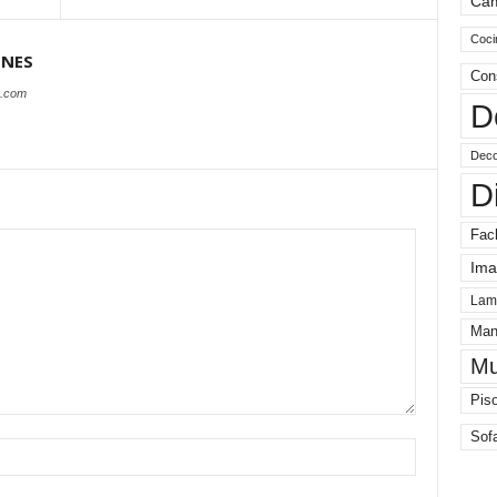
Ca
Coci
ONES
Con
s.com
D
Deco
D
Fac
Ima
Lam
Man
Mu
Pis
Sof