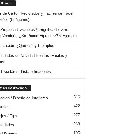
 Último
s de Cartón Reciclados y Fáciles de Hacer
Niños (Imágenes)
Propiedad: ¿Qué es?, Significado, ¿Se
 Vender?, ¿Se Puede Hipotecar? y Ejemplos
ificación: ¿Qué es? y Ejemplos
lidades de Navidad Bonitas, Fáciles y
das
s Escolares: Lista e Imágenes
 Más Destacado
516
acion / Diseño de Interiores
422
orios
277
jos / Tips
263
lidades
195
n / Plantas