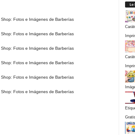
Lo
Carát
Impri
Carát
Impri
Imáge
Etiqu
Grati