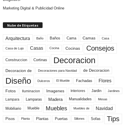
Marketing Digital & Publicidad Online
Nube de Etiquetas
Arquitectura
Camas
Baños
Cama
Baño
Casa
Consejos
Casas
Cocinas
Cocina
Casa de Lujo
Decoracion
Construccion
Cortinas
de Decoracion
Decoracion de
Decoraciones para Navidad
Diseño
Flores
Fachadas
El Mueble
Dulceros
Fotos
Imagenes
Interiores
Jardin
Iluminacion
Jardines
Madera
Lamparas
Manualidades
Lampara
Mesas
Muebles
Navidad
Mobiliario
Mueble
Muebles de
Tips
Plantas
Pisos
Puertas
Sofas
Planta
Sillones