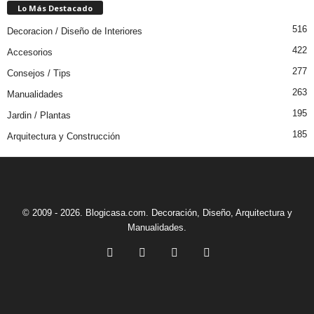
Lo Más Destacado
516
Decoracion / Diseño de Interiores
422
Accesorios
277
Consejos / Tips
263
Manualidades
195
Jardin / Plantas
185
Arquitectura y Construcción
© 2009 - 2026. Blogicasa.com. Decoración, Diseño, Arquitectura y
Manualidades.