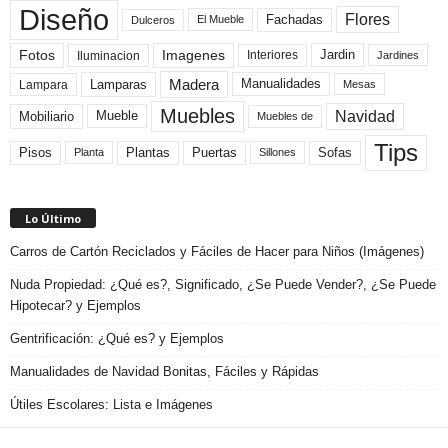
Diseño
Flores
Fachadas
El Mueble
Dulceros
Fotos
Imagenes
Interiores
Jardin
Iluminacion
Jardines
Madera
Lamparas
Manualidades
Lampara
Mesas
Muebles
Navidad
Mobiliario
Mueble
Muebles de
Tips
Plantas
Pisos
Puertas
Sofas
Planta
Sillones
Lo Último
Carros de Cartón Reciclados y Fáciles de Hacer para Niños (Imágenes)
Nuda Propiedad: ¿Qué es?, Significado, ¿Se Puede Vender?, ¿Se Puede
Hipotecar? y Ejemplos
Gentrificación: ¿Qué es? y Ejemplos
Manualidades de Navidad Bonitas, Fáciles y Rápidas
Útiles Escolares: Lista e Imágenes