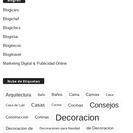
Blogroll
Blogicars
Blogichef
Blogichics
Blogistar
Blogitecno
Blogitravel
Marketing Digital & Publicidad Online
Nube de Etiquetas
Arquitectura
Camas
Baños
Cama
Baño
Casa
Consejos
Casas
Cocinas
Cocina
Casa de Lujo
Decoracion
Construccion
Cortinas
de Decoracion
Decoracion de
Decoraciones para Navidad