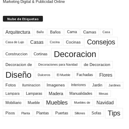
Marketing Digital & Publicidad Online
Nube de Etiquetas
Arquitectura
Camas
Baños
Cama
Baño
Casa
Consejos
Casas
Cocinas
Cocina
Casa de Lujo
Decoracion
Construccion
Cortinas
de Decoracion
Decoracion de
Decoraciones para Navidad
Diseño
Flores
Fachadas
El Mueble
Dulceros
Fotos
Imagenes
Interiores
Jardin
Iluminacion
Jardines
Madera
Lamparas
Manualidades
Lampara
Mesas
Muebles
Navidad
Mobiliario
Mueble
Muebles de
Tips
Plantas
Pisos
Puertas
Sofas
Planta
Sillones