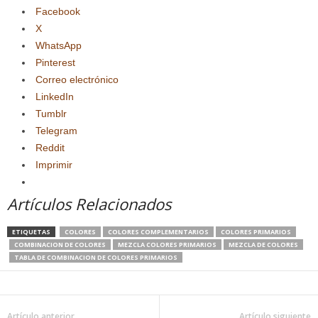
Facebook
X
WhatsApp
Pinterest
Correo electrónico
LinkedIn
Tumblr
Telegram
Reddit
Imprimir
Artículos Relacionados
ETIQUETAS
COLORES
COLORES COMPLEMENTARIOS
COLORES PRIMARIOS
COMBINACION DE COLORES
MEZCLA COLORES PRIMARIOS
MEZCLA DE COLORES
TABLA DE COMBINACION DE COLORES PRIMARIOS
Artículo anterior
Artículo siguiente