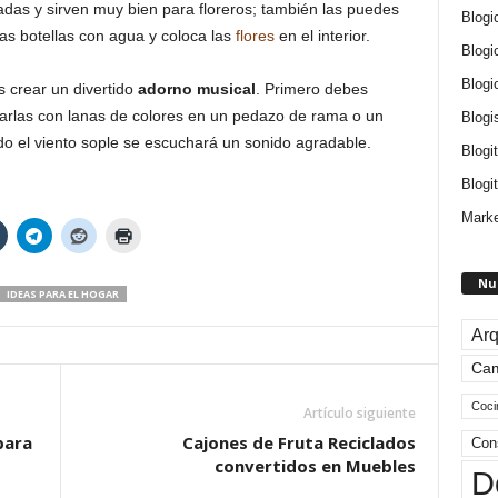
adas y sirven muy bien para floreros; también las puedes
Blogi
 las botellas con agua y coloca las
flores
en el interior.
Blogi
Blogi
s crear un divertido
adorno musical
. Primero debes
lgarlas con lanas de colores en un pedazo de rama o un
Blogi
o el viento sople se escuchará un sonido agradable.
Blogi
Blogit
Marke
Nu
IDEAS PARA EL HOGAR
Arq
Ca
Coci
Artículo siguiente
para
Cajones de Fruta Reciclados
Con
convertidos en Muebles
D