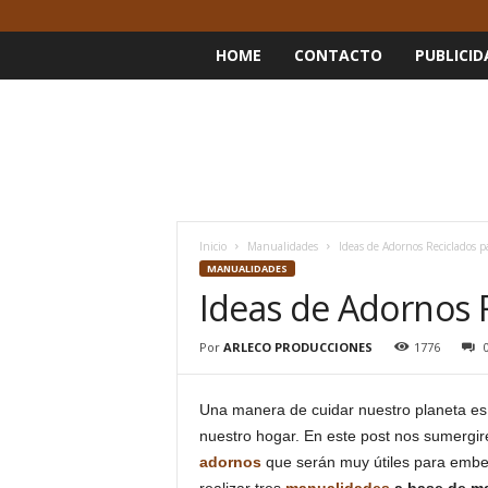
HOME
CONTACTO
PUBLICID
Inicio
Manualidades
Ideas de Adornos Reciclados p
MANUALIDADES
Ideas de Adornos R
Por
ARLECO PRODUCCIONES
1776
Una manera de cuidar nuestro planeta e
nuestro hogar. En este post nos sumergir
adornos
que serán muy útiles para embel