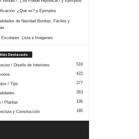
 Vender?, ¿Se Puede Hipotecar? y Ejemplos
ificación: ¿Qué es? y Ejemplos
lidades de Navidad Bonitas, Fáciles y
das
s Escolares: Lista e Imágenes
 Más Destacado
516
acion / Diseño de Interiores
422
orios
277
jos / Tips
263
lidades
195
n / Plantas
185
tectura y Construcción