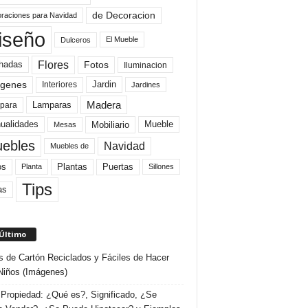
de Decoracion
raciones para Navidad
iseño
El Mueble
Dulceros
Flores
Fotos
hadas
Iluminacion
genes
Interiores
Jardin
Jardines
Madera
Lamparas
para
Mobiliario
ualidades
Mueble
Mesas
ebles
Navidad
Muebles de
Plantas
os
Puertas
Planta
Sillones
Tips
as
 Último
s de Cartón Reciclados y Fáciles de Hacer
Niños (Imágenes)
Propiedad: ¿Qué es?, Significado, ¿Se