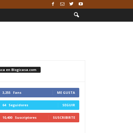
sca en Blogicasa.com
3,255
Fans
ME GUSTA
64
Seguidores
SEGUIR
10,400
Suscriptores
SUSCRIBIRTE