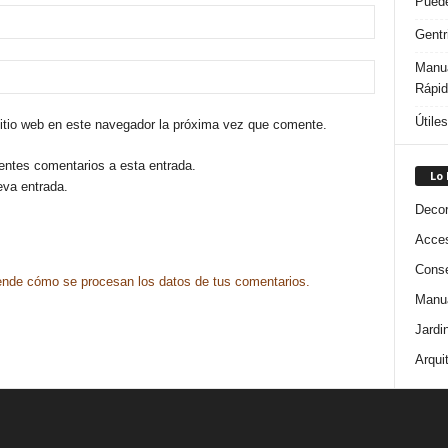
Puede
Gentr
Manua
Rápi
Útile
sitio web en este navegador la próxima vez que comente.
ientes comentarios a esta entrada.
Lo
eva entrada.
Decor
Acces
Conse
nde cómo se procesan los datos de tus comentarios.
Manua
Jardi
Arqui