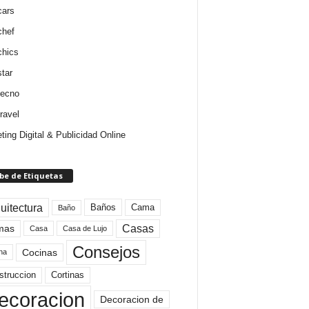
cars
chef
chics
star
tecno
ravel
ting Digital & Publicidad Online
be de Etiquetas
uitectura
Baños
Cama
Baño
mas
Casas
Casa
Casa de Lujo
Consejos
Cocinas
na
struccion
Cortinas
ecoracion
Decoracion de