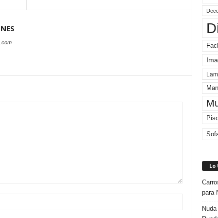
Deco
D
ONES
s.com
Fac
Ima
Lam
Man
Mu
Pis
Sof
Lo
Carro
para 
Nuda 