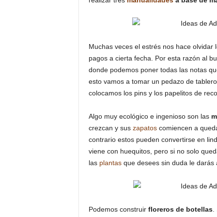
realizar tres
manualidades
a base de ma
Muchas veces el estrés nos hace olvidar l
pagos a cierta fecha. Por esta razón al b
donde podemos poner todas las notas que
esto vamos a tomar un pedazo de tablero 
colocamos los pins y los papelitos de reco
Algo muy ecológico e ingenioso son las
m
crezcan y sus
zapatos
comiencen a quedar
contrario estos pueden convertirse en li
viene con huequitos, pero si no solo que
las
plantas
que desees sin duda le darás a
Podemos construir
floreros de botellas
.