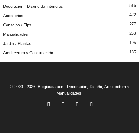
516
Decoracion / Diseño de Interiores
422
Accesorios
277
Consejos / Tips
263
Manualidades
195
Jardin / Plantas
185
Arquitectura y Construcción
© 2009 - 2026. Blogicasa.com. Decoración, Diseño, Arquitectura y
Manualidades.