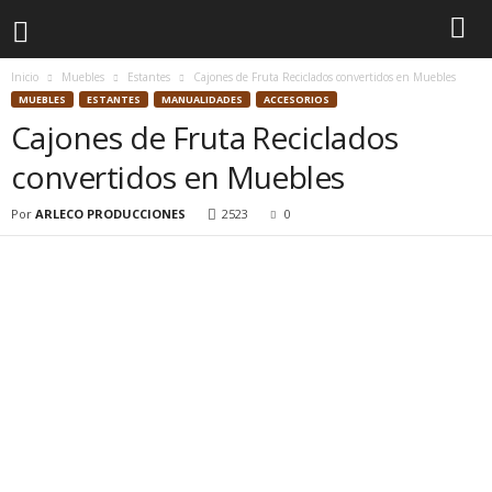
Inicio
Muebles
Estantes
Cajones de Fruta Reciclados convertidos en Muebles
MUEBLES
ESTANTES
MANUALIDADES
ACCESORIOS
Cajones de Fruta Reciclados
convertidos en Muebles
Por
ARLECO PRODUCCIONES
2523
0