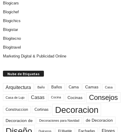
Blogicars
Blogichef
Blogichics
Blogistar
Blogitecno
Blogitravel
Marketing Digital & Publicidad Online
Nube de Etiquetas
Arquitectura
Camas
Baños
Cama
Baño
Casa
Consejos
Casas
Cocinas
Cocina
Casa de Lujo
Decoracion
Construccion
Cortinas
de Decoracion
Decoracion de
Decoraciones para Navidad
Diseño
Flores
Fachadas
El Mueble
Dulceros