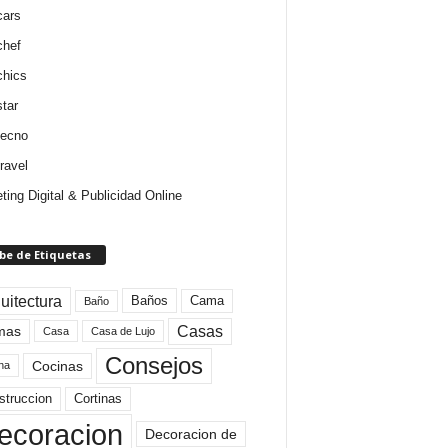
cars
chef
chics
star
tecno
ravel
ting Digital & Publicidad Online
be de Etiquetas
uitectura
Baños
Cama
Baño
mas
Casas
Casa
Casa de Lujo
Consejos
Cocinas
na
struccion
Cortinas
ecoracion
Decoracion de