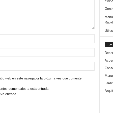
Puede
Gentr
Manua
Rápi
Útile
Lo
Decor
Acces
Conse
Manua
sitio web en este navegador la próxima vez que comente.
Jardi
ientes comentarios a esta entrada.
Arqui
eva entrada.