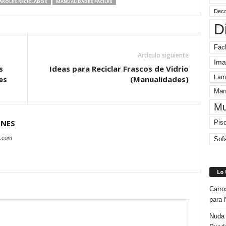
AROLES RECICLADOS
MANUALIDADES FACILES
Deco
D
Fac
Artículo siguiente
Ima
s
Ideas para Reciclar Frascos de Vidrio
Lam
es
(Manualidades)
Man
Mu
ONES
Pis
s.com
Sof
Lo
Carro
para 
Nuda 