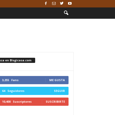
sca en Blogicasa.com
3,255
Fans
ME GUSTA
64
Seguidores
SEGUIR
10,400
Suscriptores
SUSCRIBIRTE