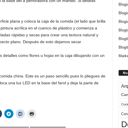
la base del a perforadora con un martillo. Si deseas
Blogi
Blogi
cie plana y coloca la caja de la comida (el lado que brilla
Blogi
pintura acrílica en el cuenco de plástico y comienza a
Blogi
celadas rápidas y secas para crear una textura natural y
Blogi
specto plano. Después de esto dejamos secar.
Blogit
 detalles como flores u hojas en la caja dibujando con un
Marke
Nu
omida china. Este es un paso sencillo pues lo pliegues de
oca una luz LED en la base del farol y deja la parte de
Arq
Ca
Coci
Con
D