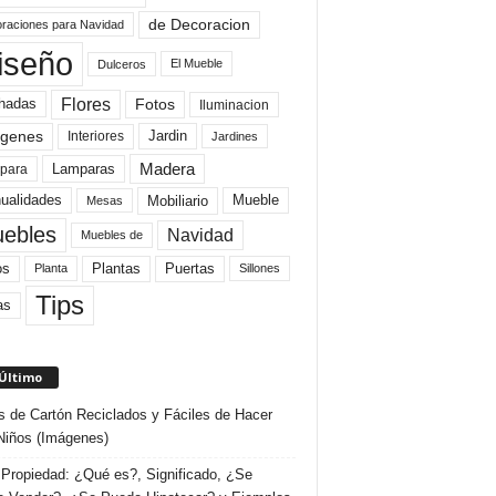
de Decoracion
raciones para Navidad
iseño
El Mueble
Dulceros
Flores
Fotos
hadas
Iluminacion
genes
Interiores
Jardin
Jardines
Madera
Lamparas
para
Mobiliario
ualidades
Mueble
Mesas
ebles
Navidad
Muebles de
Plantas
os
Puertas
Planta
Sillones
Tips
as
 Último
s de Cartón Reciclados y Fáciles de Hacer
Niños (Imágenes)
Propiedad: ¿Qué es?, Significado, ¿Se