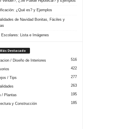
 Vender?, ¿Se Puede Hipotecar? y Ejemplos
ificación: ¿Qué es? y Ejemplos
lidades de Navidad Bonitas, Fáciles y
das
s Escolares: Lista e Imágenes
 Más Destacado
516
acion / Diseño de Interiores
422
orios
277
jos / Tips
263
lidades
195
n / Plantas
185
tectura y Construcción