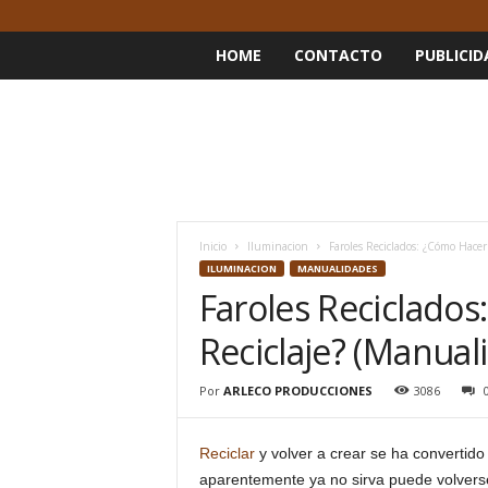
HOME
CONTACTO
PUBLICID
Inicio
Iluminacion
Faroles Reciclados: ¿Cómo Hacer
ILUMINACION
MANUALIDADES
Faroles Reciclados
Reciclaje? (Manual
Por
ARLECO PRODUCCIONES
3086
Reciclar
y volver a crear se ha convertido 
aparentemente ya no sirva puede volver