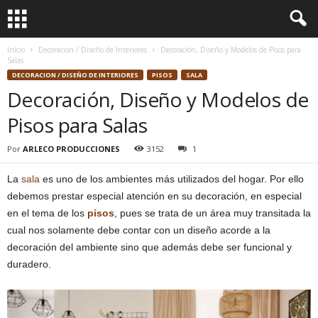
Inicio
Decoracion / Diseño de Interiores
Decoración, Diseño y Modelos de Pisos para
Salas
DECORACION / DISEÑO DE INTERIORES
PISOS
SALA
Decoración, Diseño y Modelos de
Pisos para Salas
Por
ARLECO PRODUCCIONES
3152
1
La
sala
es uno de los ambientes más utilizados del hogar. Por ello
debemos prestar especial atención en su decoración, en especial
en el tema de los
pisos
, pues se trata de un área muy transitada la
cual nos solamente debe contar con un diseño acorde a la
decoración del ambiente sino que además debe ser funcional y
duradero.