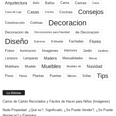
Arquitectura
Camas
Baños
Cama
Baño
Casa
Consejos
Casas
Cocinas
Cocina
Casa de Lujo
Decoracion
Construccion
Cortinas
de Decoracion
Decoracion de
Decoraciones para Navidad
Diseño
Flores
Fachadas
El Mueble
Dulceros
Fotos
Imagenes
Interiores
Jardin
Iluminacion
Jardines
Madera
Lamparas
Manualidades
Lampara
Mesas
Muebles
Navidad
Mobiliario
Mueble
Muebles de
Tips
Plantas
Pisos
Puertas
Sofas
Planta
Sillones
Lo Último
Carros de Cartón Reciclados y Fáciles de Hacer para Niños (Imágenes)
Nuda Propiedad: ¿Qué es?, Significado, ¿Se Puede Vender?, ¿Se Puede
Hipotecar? y Ejemplos