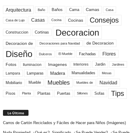
Arquitectura
Camas
Baños
Cama
Baño
Casa
Consejos
Casas
Cocinas
Cocina
Casa de Lujo
Decoracion
Construccion
Cortinas
de Decoracion
Decoracion de
Decoraciones para Navidad
Diseño
Flores
Fachadas
El Mueble
Dulceros
Fotos
Imagenes
Interiores
Jardin
Iluminacion
Jardines
Madera
Lamparas
Manualidades
Lampara
Mesas
Muebles
Navidad
Mobiliario
Mueble
Muebles de
Tips
Plantas
Pisos
Puertas
Sofas
Planta
Sillones
Lo Último
Carros de Cartón Reciclados y Fáciles de Hacer para Niños (Imágenes)
Nuda Propiedad: ¿Qué es?, Significado, ¿Se Puede Vender?, ¿Se Puede