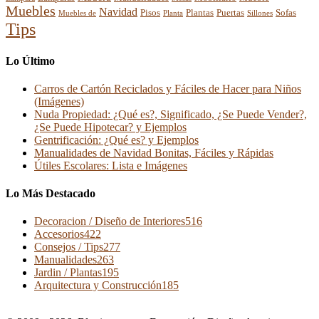
Muebles
Navidad
Pisos
Plantas
Puertas
Sofas
Muebles de
Planta
Sillones
Tips
Lo Último
Carros de Cartón Reciclados y Fáciles de Hacer para Niños
(Imágenes)
Nuda Propiedad: ¿Qué es?, Significado, ¿Se Puede Vender?,
¿Se Puede Hipotecar? y Ejemplos
Gentrificación: ¿Qué es? y Ejemplos
Manualidades de Navidad Bonitas, Fáciles y Rápidas
Útiles Escolares: Lista e Imágenes
Lo Más Destacado
Decoracion / Diseño de Interiores
516
Accesorios
422
Consejos / Tips
277
Manualidades
263
Jardin / Plantas
195
Arquitectura y Construcción
185