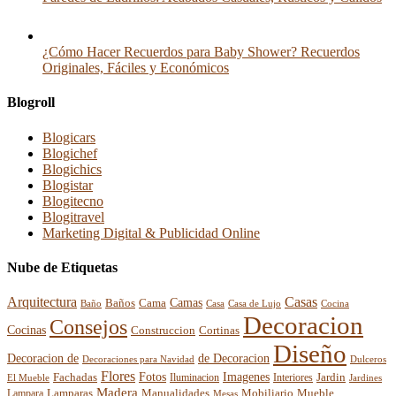
¿Cómo Hacer Recuerdos para Baby Shower? Recuerdos
Originales, Fáciles y Económicos
Blogroll
Blogicars
Blogichef
Blogichics
Blogistar
Blogitecno
Blogitravel
Marketing Digital & Publicidad Online
Nube de Etiquetas
Arquitectura
Casas
Baños
Camas
Cama
Casa
Cocina
Baño
Casa de Lujo
Decoracion
Consejos
Cocinas
Construccion
Cortinas
Diseño
Decoracion de
de Decoracion
Decoraciones para Navidad
Dulceros
Flores
Fotos
Imagenes
Fachadas
Interiores
Jardin
El Mueble
Iluminacion
Jardines
Madera
Lamparas
Mobiliario
Manualidades
Mueble
Lampara
Mesas