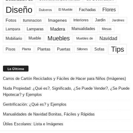
Diseño
Flores
Fachadas
El Mueble
Dulceros
Fotos
Imagenes
Interiores
Jardin
Iluminacion
Jardines
Madera
Lamparas
Manualidades
Lampara
Mesas
Muebles
Navidad
Mobiliario
Mueble
Muebles de
Tips
Plantas
Pisos
Puertas
Sofas
Planta
Sillones
Lo Último
Carros de Cartón Reciclados y Fáciles de Hacer para Niños (Imágenes)
Nuda Propiedad: ¿Qué es?, Significado, ¿Se Puede Vender?, ¿Se Puede
Hipotecar? y Ejemplos
Gentrificación: ¿Qué es? y Ejemplos
Manualidades de Navidad Bonitas, Fáciles y Rápidas
Útiles Escolares: Lista e Imágenes