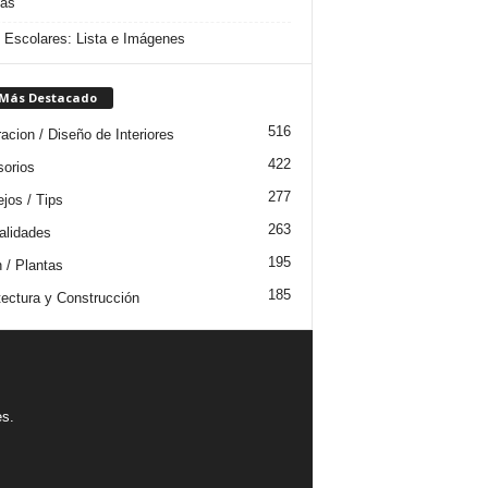
das
s Escolares: Lista e Imágenes
 Más Destacado
516
acion / Diseño de Interiores
422
orios
277
jos / Tips
263
lidades
195
n / Plantas
185
tectura y Construcción
es.