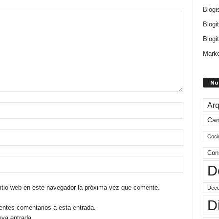
Blogi
Blogi
Blogit
Marke
Nu
Arq
Ca
Coci
Con
D
sitio web en este navegador la próxima vez que comente.
Deco
D
ientes comentarios a esta entrada.
eva entrada.