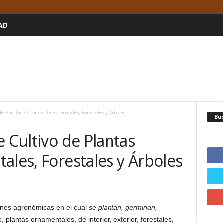
AD
de Plantas Ornamentales, Frutales, Forestales y Árboles
Bu
e Cultivo de Plantas
ales, Forestales y Árboles
0
ones agronómicas en el cual
se plantan, germinan,
s
, plantas ornamentales, de interior, exterior, forestales,