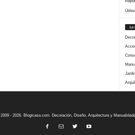
Rápi
Útile
Lo
Decor
Acces
Conse
Manua
Jardi
Arqui
2009 - 2026. Blogicasa.com. Decoración, Diseño, Arquitectura y Manualidad