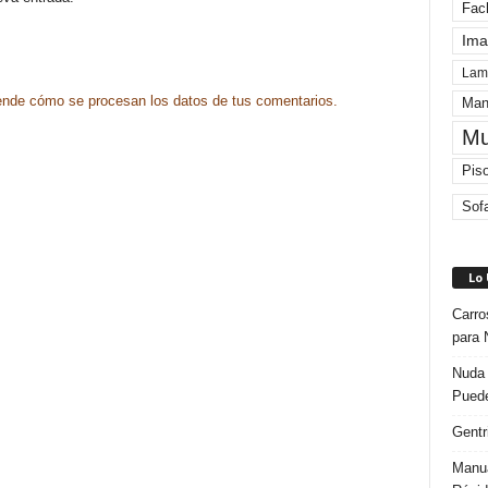
Fac
Ima
Lam
nde cómo se procesan los datos de tus comentarios.
Man
Mu
Pis
Sof
Lo
Carro
para 
Nuda 
Puede
Gentr
Manua