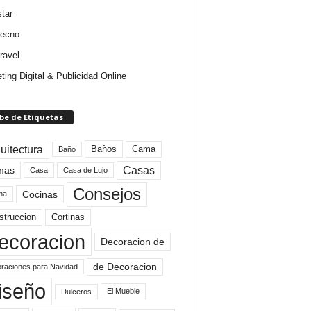
star
tecno
ravel
ting Digital & Publicidad Online
be de Etiquetas
uitectura
Baños
Cama
Baño
mas
Casas
Casa
Casa de Lujo
Consejos
Cocinas
na
struccion
Cortinas
ecoracion
Decoracion de
de Decoracion
raciones para Navidad
iseño
El Mueble
Dulceros