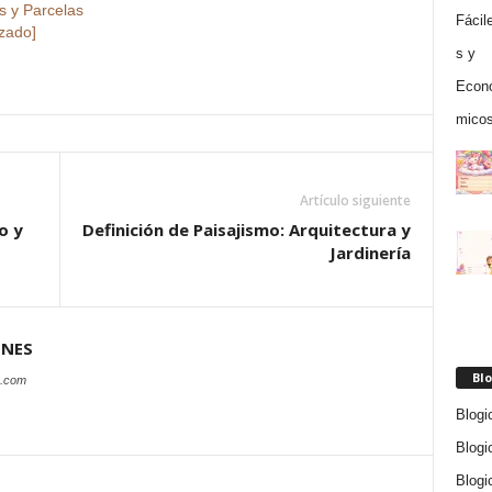
s y Parcelas
izado]
Artículo siguiente
o y
Definición de Paisajismo: Arquitectura y
Jardinería
ONES
Blo
s.com
Blogi
Blogi
Blogi