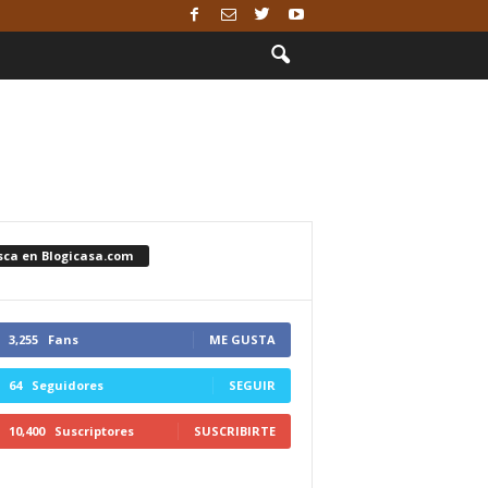
sca en Blogicasa.com
3,255
Fans
ME GUSTA
64
Seguidores
SEGUIR
10,400
Suscriptores
SUSCRIBIRTE