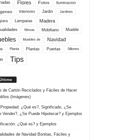
Flores
Fotos
hadas
Iluminacion
genes
Interiores
Jardin
Jardines
Madera
Lamparas
para
Mobiliario
ualidades
Mueble
Mesas
ebles
Navidad
Muebles de
Plantas
os
Puertas
Planta
Sillones
Tips
as
 Último
s de Cartón Reciclados y Fáciles de Hacer
Niños (Imágenes)
Propiedad: ¿Qué es?, Significado, ¿Se
 Vender?, ¿Se Puede Hipotecar? y Ejemplos
ificación: ¿Qué es? y Ejemplos
lidades de Navidad Bonitas, Fáciles y