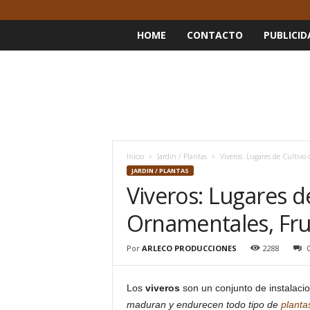
HOME
CONTACTO
PUBLICID
Inicio
Jardin / Plantas
Viveros: Lugares de Cultivo 
JARDIN / PLANTAS
Viveros: Lugares d
Ornamentales, Frut
Por
ARLECO PRODUCCIONES
2288
Los
viveros
son un conjunto de instalaci
maduran y endurecen todo tipo de
planta