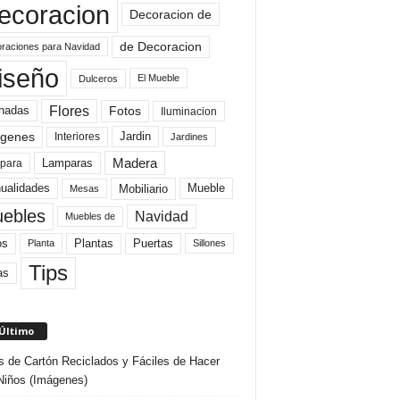
ecoracion
Decoracion de
de Decoracion
raciones para Navidad
iseño
El Mueble
Dulceros
Flores
Fotos
hadas
Iluminacion
genes
Interiores
Jardin
Jardines
Madera
Lamparas
para
Mobiliario
ualidades
Mueble
Mesas
ebles
Navidad
Muebles de
Plantas
os
Puertas
Planta
Sillones
Tips
as
 Último
s de Cartón Reciclados y Fáciles de Hacer
Niños (Imágenes)