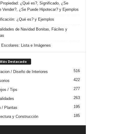
Propiedad: ¿Qué es?, Significado, ¿Se
 Vender?, ¿Se Puede Hipotecar? y Ejemplos
ificación: ¿Qué es? y Ejemplos
lidades de Navidad Bonitas, Fáciles y
das
s Escolares: Lista e Imágenes
 Más Destacado
516
acion / Diseño de Interiores
422
orios
277
jos / Tips
263
lidades
195
n / Plantas
185
tectura y Construcción