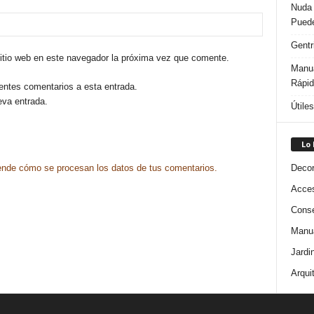
Nuda 
Puede
Gentr
sitio web en este navegador la próxima vez que comente.
Manua
Rápi
ientes comentarios a esta entrada.
eva entrada.
Útile
Lo
Decor
nde cómo se procesan los datos de tus comentarios.
Acces
Conse
Manua
Jardi
Arqui