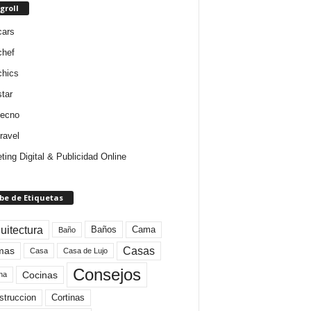
groll
cars
chef
chics
star
tecno
ravel
ting Digital & Publicidad Online
be de Etiquetas
uitectura
Baños
Cama
Baño
mas
Casas
Casa
Casa de Lujo
Consejos
Cocinas
na
struccion
Cortinas