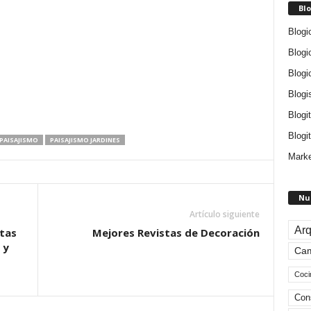
Blo
Blogi
Blogi
Blogi
Blogi
Blogi
Blogit
PAISAJISMO
PAISAJISMO JARDINES
Marke
Nu
Artículo siguiente
Arq
ntas
Mejores Revistas de Decoración
 y
Ca
Coci
Con