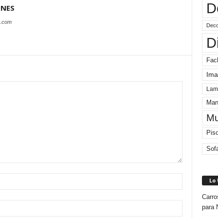
D
ONES
s.com
Deco
D
Fac
Ima
Lam
Man
Mu
Pis
Sof
Lo
Carro
para 