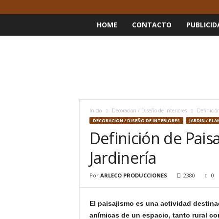
HOME
CONTACTO
PUBLICID
Inicio
Decoracion / Diseño de Interiores
Definició
DECORACION / DISEÑO DE INTERIORES
JARDIN / PL
Definición de Pais
Jardinería
Por
ARLECO PRODUCCIONES
2380
0
El paisajismo es una actividad destinada
anímicas de un espacio, tanto rural co