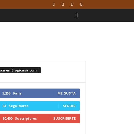
sca en Blogicasa.com
3,255
Fans
ME GUSTA
64
Seguidores
SEGUIR
10,400
Suscriptores
SUSCRIBIRTE