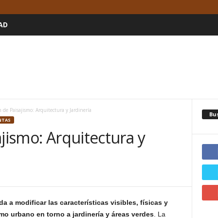
AD
n de Paisajismo: Arquitectura y Jardinería
Bu
ANTAS
ajismo: Arquitectura y
 a modificar las características visibles, físicas y
mo urbano en torno a jardinería y áreas verdes
. La