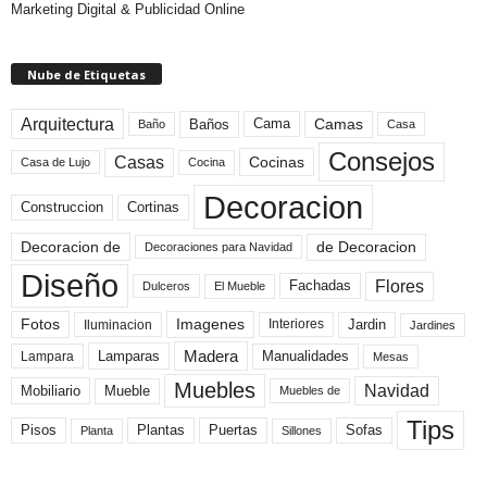
Marketing Digital & Publicidad Online
Nube de Etiquetas
Arquitectura
Camas
Baños
Cama
Baño
Casa
Consejos
Casas
Cocinas
Cocina
Casa de Lujo
Decoracion
Construccion
Cortinas
de Decoracion
Decoracion de
Decoraciones para Navidad
Diseño
Flores
Fachadas
El Mueble
Dulceros
Fotos
Imagenes
Interiores
Jardin
Iluminacion
Jardines
Madera
Lamparas
Manualidades
Lampara
Mesas
Muebles
Navidad
Mobiliario
Mueble
Muebles de
Tips
Plantas
Pisos
Puertas
Sofas
Planta
Sillones