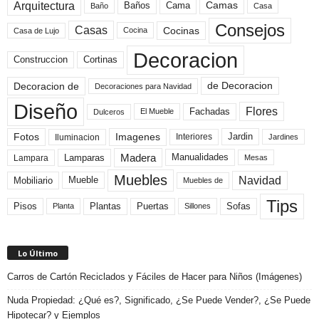
Arquitectura
Camas
Baños
Cama
Baño
Casa
Consejos
Casas
Cocinas
Cocina
Casa de Lujo
Decoracion
Construccion
Cortinas
de Decoracion
Decoracion de
Decoraciones para Navidad
Diseño
Flores
Fachadas
El Mueble
Dulceros
Fotos
Imagenes
Interiores
Jardin
Iluminacion
Jardines
Madera
Lamparas
Manualidades
Lampara
Mesas
Muebles
Navidad
Mobiliario
Mueble
Muebles de
Tips
Plantas
Pisos
Puertas
Sofas
Planta
Sillones
Lo Último
Carros de Cartón Reciclados y Fáciles de Hacer para Niños (Imágenes)
Nuda Propiedad: ¿Qué es?, Significado, ¿Se Puede Vender?, ¿Se Puede
Hipotecar? y Ejemplos