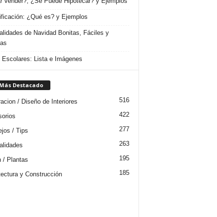
 Vender?, ¿Se Puede Hipotecar? y Ejemplos
ificación: ¿Qué es? y Ejemplos
lidades de Navidad Bonitas, Fáciles y
das
s Escolares: Lista e Imágenes
 Más Destacado
516
acion / Diseño de Interiores
422
orios
277
jos / Tips
263
lidades
195
n / Plantas
185
tectura y Construcción