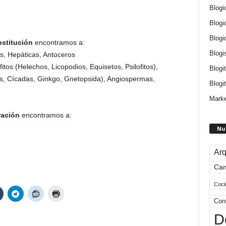
Blogi
Blogi
Blogi
nstitución
encontramos a:
Blogi
os, Hepáticas, Antoceros
itos (Helechos, Licopodios, Equisetos, Psilofitos),
Blogi
s, Cícadas, Ginkgo, Gnetopsida), Angiospermas,
Blogit
Marke
ración
encontramos a:
Nu
Arq
Ca
Coci
Con
D