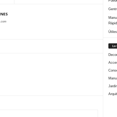
Puede
Gentr
ONES
Manua
s.com
Rápi
Útile
Lo
Decor
Acces
Conse
Manua
Jardi
Arqui