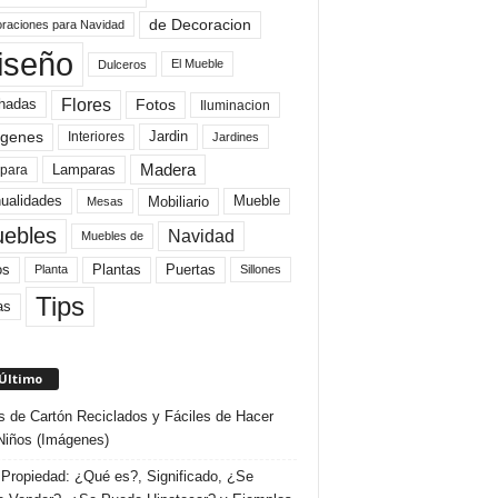
de Decoracion
raciones para Navidad
iseño
El Mueble
Dulceros
Flores
Fotos
hadas
Iluminacion
genes
Interiores
Jardin
Jardines
Madera
Lamparas
para
Mobiliario
ualidades
Mueble
Mesas
ebles
Navidad
Muebles de
Plantas
os
Puertas
Planta
Sillones
Tips
as
 Último
s de Cartón Reciclados y Fáciles de Hacer
Niños (Imágenes)
Propiedad: ¿Qué es?, Significado, ¿Se