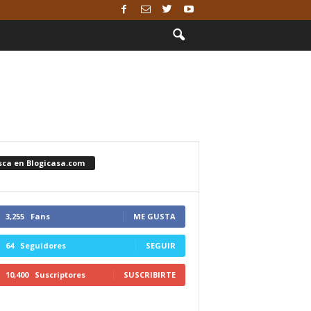
sca en Blogicasa.com
3,255
Fans
ME GUSTA
64
Seguidores
SEGUIR
10,400
Suscriptores
SUSCRIBIRTE