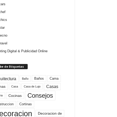
cars
chef
chics
star
tecno
ravel
ting Digital & Publicidad Online
be de Etiquetas
uitectura
Baños
Cama
Baño
mas
Casas
Casa
Casa de Lujo
Consejos
Cocinas
na
struccion
Cortinas
ecoracion
Decoracion de