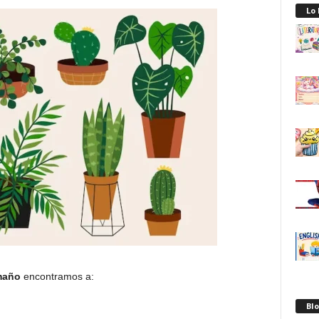
Lo
maño
encontramos a:
Blo