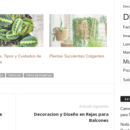
Deco
D
Fac
Ima
Lam
Man
: Tipos y Cuidados de
Plantas Suculentas Colgantes
Mu
ta
Pis
OS
TIPOS DE
TIPOS DE PLANTAS
Sof
Lo
Artículo siguiente
Carro
e
Decoracion y Diseño en Rejas para
para 
Balcones
Nuda 