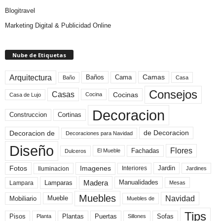
Blogitravel
Marketing Digital & Publicidad Online
Nube de Etiquetas
Arquitectura
Camas
Baños
Cama
Baño
Casa
Consejos
Casas
Cocinas
Cocina
Casa de Lujo
Decoracion
Construccion
Cortinas
de Decoracion
Decoracion de
Decoraciones para Navidad
Diseño
Flores
Fachadas
El Mueble
Dulceros
Fotos
Imagenes
Interiores
Jardin
Iluminacion
Jardines
Madera
Lamparas
Manualidades
Lampara
Mesas
Muebles
Navidad
Mobiliario
Mueble
Muebles de
Tips
Plantas
Pisos
Puertas
Sofas
Planta
Sillones