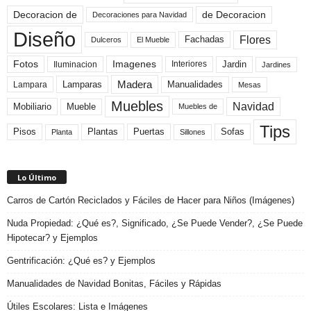
de Decoracion
Decoracion de
Decoraciones para Navidad
Diseño
Flores
Fachadas
El Mueble
Dulceros
Fotos
Imagenes
Interiores
Jardin
Iluminacion
Jardines
Madera
Lamparas
Manualidades
Lampara
Mesas
Muebles
Navidad
Mobiliario
Mueble
Muebles de
Tips
Plantas
Pisos
Puertas
Sofas
Planta
Sillones
Lo Último
Carros de Cartón Reciclados y Fáciles de Hacer para Niños (Imágenes)
Nuda Propiedad: ¿Qué es?, Significado, ¿Se Puede Vender?, ¿Se Puede
Hipotecar? y Ejemplos
Gentrificación: ¿Qué es? y Ejemplos
Manualidades de Navidad Bonitas, Fáciles y Rápidas
Útiles Escolares: Lista e Imágenes