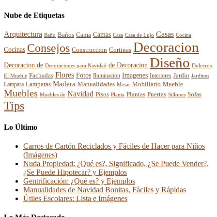
Nube de Etiquetas
Arquitectura
Casas
Baños
Camas
Cama
Casa
Cocina
Baño
Casa de Lujo
Decoracion
Consejos
Cocinas
Construccion
Cortinas
Diseño
Decoracion de
de Decoracion
Decoraciones para Navidad
Dulceros
Flores
Fotos
Imagenes
Fachadas
Interiores
Jardin
El Mueble
Iluminacion
Jardines
Madera
Lamparas
Mobiliario
Manualidades
Mueble
Lampara
Mesas
Muebles
Navidad
Pisos
Plantas
Puertas
Sofas
Muebles de
Planta
Sillones
Tips
Lo Último
Carros de Cartón Reciclados y Fáciles de Hacer para Niños
(Imágenes)
Nuda Propiedad: ¿Qué es?, Significado, ¿Se Puede Vender?,
¿Se Puede Hipotecar? y Ejemplos
Gentrificación: ¿Qué es? y Ejemplos
Manualidades de Navidad Bonitas, Fáciles y Rápidas
Útiles Escolares: Lista e Imágenes