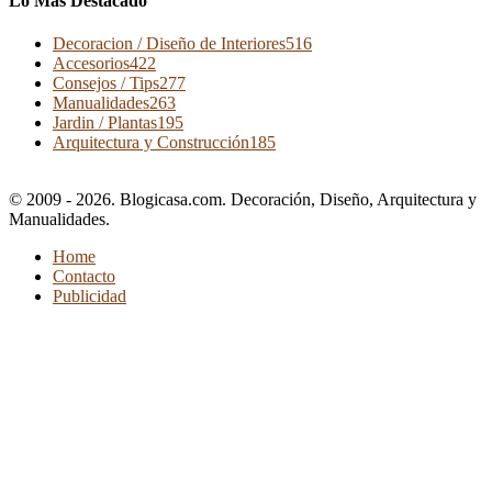
Lo Más Destacado
Decoracion / Diseño de Interiores
516
Accesorios
422
Consejos / Tips
277
Manualidades
263
Jardin / Plantas
195
Arquitectura y Construcción
185
© 2009 - 2026. Blogicasa.com. Decoración, Diseño, Arquitectura y
Manualidades.
Home
Contacto
Publicidad