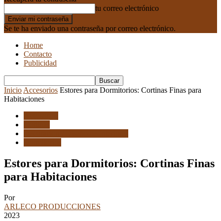
tu correo electrónico
Se te ha enviado una contraseña por correo electrónico.
Home
Contacto
Publicidad
Inicio
Accesorios
Estores para Dormitorios: Cortinas Finas para
Habitaciones
Accesorios
Cortinas
Decoracion / Diseño de Interiores
Dormitorios
Estores para Dormitorios: Cortinas Finas
para Habitaciones
Por
ARLECO PRODUCCIONES
2023