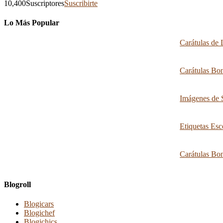
10,400
Suscriptores
Suscribirte
Lo Más Popular
Carátulas de 
Carátulas Bon
Imágenes de S
Etiquetas Esc
Carátulas Bon
Blogroll
Blogicars
Blogichef
Blogichics