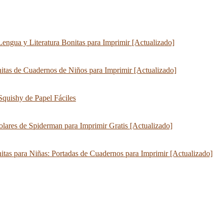
Lengua y Literatura Bonitas para Imprimir [Actualizado]
itas de Cuadernos de Niños para Imprimir [Actualizado]
quishy de Papel Fáciles
olares de Spiderman para Imprimir Gratis [Actualizado]
itas para Niñas: Portadas de Cuadernos para Imprimir [Actualizado]