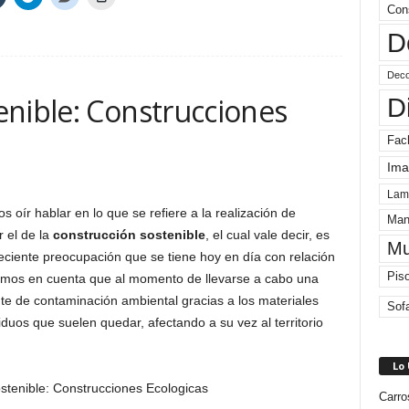
Con
D
Deco
enible: Construcciones
D
Fac
Ima
Lam
oír hablar en lo que se refiere a la realización de
Man
r el de la
construcción sostenible
, el cual vale decir, es
Mu
reciente preocupación que se tiene hoy en día con relación
Pis
amos en cuenta que al momento de llevarse a cabo una
te de contaminación ambiental gracias a los materiales
Sof
iduos que suelen quedar, afectando a su vez al territorio
Lo
Carro