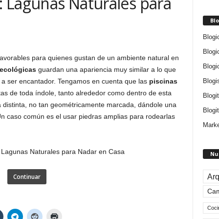
s: Lagunas Naturales para
Blo
Blogi
Blogi
favorables para quienes gustan de un ambiente natural en
Blogi
 ecológicas
guardan una apariencia muy similar a lo que
Blogi
ga a ser encantador. Tengamos en cuenta que las
piscinas
as de toda índole, tanto alrededor como dentro de esta
Blogi
a distinta, no tan geométricamente marcada, dándole una
Blogit
Un caso común es el usar piedras amplias para rodearlas
Marke
Nu
Arq
Continuar
Ca
Coci