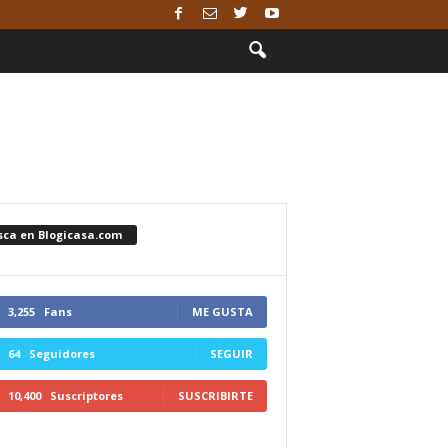
sca en Blogicasa.com
3,255
Fans
ME GUSTA
64
Seguidores
SEGUIR
10,400
Suscriptores
SUSCRIBIRTE