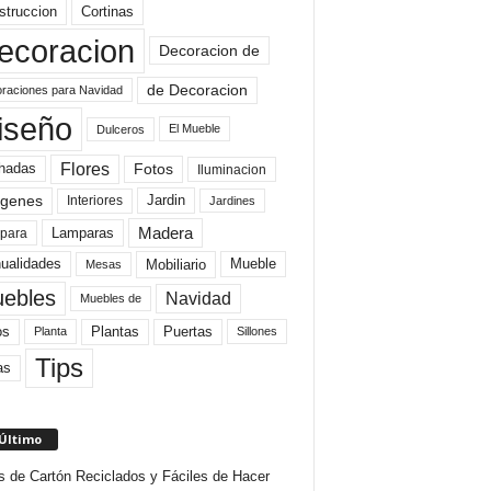
struccion
Cortinas
ecoracion
Decoracion de
de Decoracion
raciones para Navidad
iseño
El Mueble
Dulceros
Flores
Fotos
hadas
Iluminacion
genes
Interiores
Jardin
Jardines
Madera
Lamparas
para
Mobiliario
ualidades
Mueble
Mesas
ebles
Navidad
Muebles de
Plantas
os
Puertas
Planta
Sillones
Tips
as
 Último
s de Cartón Reciclados y Fáciles de Hacer