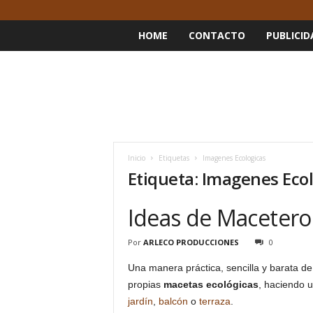
HOME
CONTACTO
PUBLICID
Inicio
Etiquetas
Imagenes Ecologicas
Etiqueta: Imagenes Eco
Ideas de Macetero
Por
ARLECO PRODUCCIONES
0
Una manera práctica, sencilla y barata de
propias
macetas ecológicas
, haciendo u
jardín
,
balcón
o
terraza
.