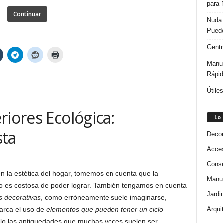
para 
Continuar
Nuda 
Puede
Gentr
Manua
Rápi
Útile
riores Ecológica:
Lo
sta
Decor
Acces
Conse
n la estética del hogar, tomemos en cuenta que la
Manua
o es costosa de poder lograr. También tengamos en cuenta
Jardi
s decorativas
, como erróneamente suele imaginarse,
Arqui
arca el uso de
elementos que pueden tener un ciclo
lo las antiguedades que muchas veces suelen ser