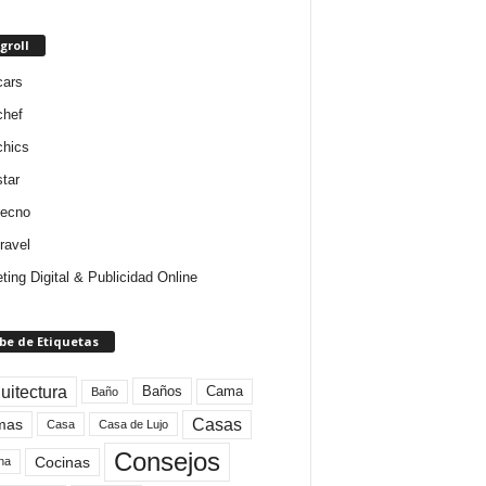
groll
cars
chef
chics
star
tecno
ravel
ting Digital & Publicidad Online
be de Etiquetas
uitectura
Baños
Cama
Baño
mas
Casas
Casa
Casa de Lujo
Consejos
Cocinas
na