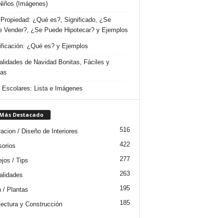
Niños (Imágenes)
Propiedad: ¿Qué es?, Significado, ¿Se
 Vender?, ¿Se Puede Hipotecar? y Ejemplos
ificación: ¿Qué es? y Ejemplos
lidades de Navidad Bonitas, Fáciles y
das
s Escolares: Lista e Imágenes
 Más Destacado
516
acion / Diseño de Interiores
422
orios
277
jos / Tips
263
lidades
195
n / Plantas
185
tectura y Construcción