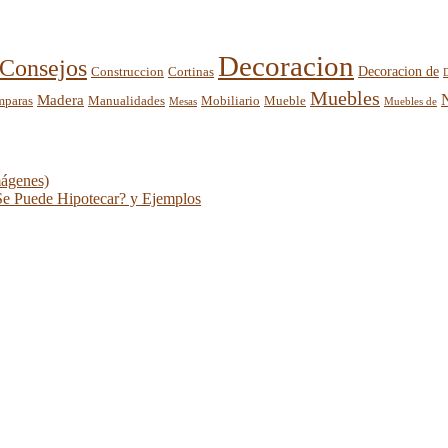
Decoracion
Consejos
Decoracion de
Construccion
Cortinas
Muebles
Madera
mparas
Mobiliario
Manualidades
Mueble
Mesas
Muebles de
mágenes)
Se Puede Hipotecar? y Ejemplos