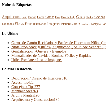
Nube de Etiquetas
Arquitectura
Casas
Cocinas
Baños
Camas
Cama
Casa
Cocina
Baño
Casa de Lujo
Flores
Fotos
Imagenes
La
Fachadas
Interiores
Jardin
Iluminacion
Jardines
Lampara
Lo Último
Carros de Cartón Reciclados y Fáciles de Hacer para Niños (I
Nuda Propiedad: ¿Qué es?, Significado, ¿Se Puede Vender?, ¿
Gentrificación: ¿Qué es? y Ejemplos
Manualidades de Navidad Bonitas, Fáciles y Rápidas
Útiles Escolares: Lista e Imágenes
Lo Más Destacado
Decoracion / Diseño de Interiores
516
Accesorios
422
Consejos / Tips
277
Manualidades
263
Jardin / Plantas
195
Arquitectura y Construcción
185