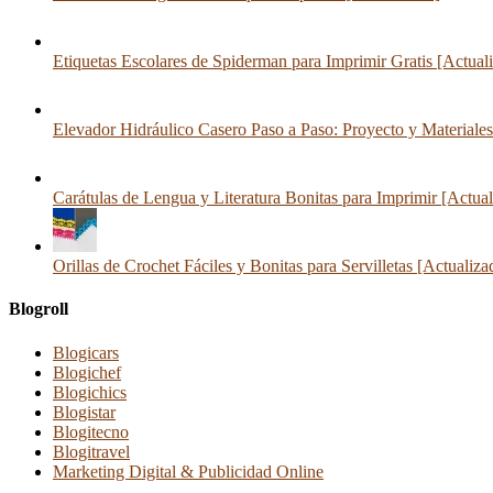
Etiquetas Escolares de Spiderman para Imprimir Gratis [Actual
Elevador Hidráulico Casero Paso a Paso: Proyecto y Materiales
Carátulas de Lengua y Literatura Bonitas para Imprimir [Actua
Orillas de Crochet Fáciles y Bonitas para Servilletas [Actualiza
Blogroll
Blogicars
Blogichef
Blogichics
Blogistar
Blogitecno
Blogitravel
Marketing Digital & Publicidad Online