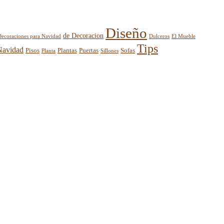
Diseño
de Decoracion
El Mueble
Decoraciones para Navidad
Dulceros
Tips
Navidad
Pisos
Plantas
Puertas
Sofas
Planta
Sillones