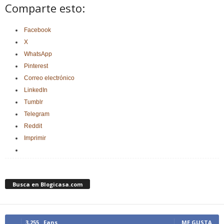
Comparte esto:
Facebook
X
WhatsApp
Pinterest
Correo electrónico
LinkedIn
Tumblr
Telegram
Reddit
Imprimir
Busca en Blogicasa.com
3,255
Fans
ME GUSTA