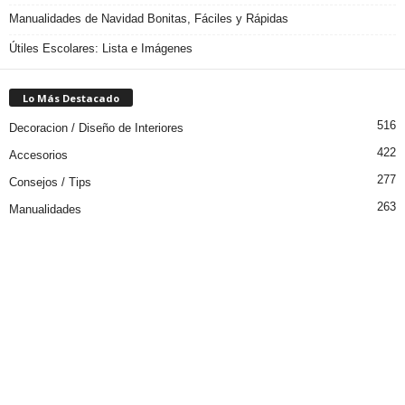
Manualidades de Navidad Bonitas, Fáciles y Rápidas
Útiles Escolares: Lista e Imágenes
Lo Más Destacado
516
Decoracion / Diseño de Interiores
422
Accesorios
277
Consejos / Tips
263
Manualidades
195
Jardin / Plantas
185
Arquitectura y Construcción
© 2009 - 2026. Blogicasa.com. Decoración, Diseño, Arquitectura y
Manualidades.