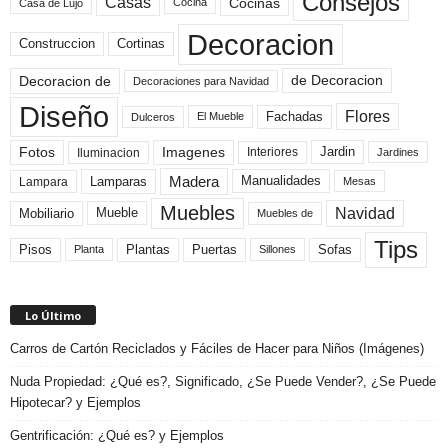
Consejos
Casas
Cocinas
Cocina
Casa de Lujo
Decoracion
Construccion
Cortinas
de Decoracion
Decoracion de
Decoraciones para Navidad
Diseño
Flores
Fachadas
El Mueble
Dulceros
Fotos
Imagenes
Interiores
Jardin
Iluminacion
Jardines
Madera
Lamparas
Manualidades
Lampara
Mesas
Muebles
Navidad
Mobiliario
Mueble
Muebles de
Tips
Plantas
Pisos
Puertas
Sofas
Planta
Sillones
Lo Último
Carros de Cartón Reciclados y Fáciles de Hacer para Niños (Imágenes)
Nuda Propiedad: ¿Qué es?, Significado, ¿Se Puede Vender?, ¿Se Puede
Hipotecar? y Ejemplos
Gentrificación: ¿Qué es? y Ejemplos