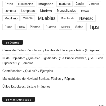
Fotos
Imagenes
Interiores
Jardin
Iluminacion
Jardines
Madera
Lamparas
Manualidades
Lampara
Mesas
Muebles
Navidad
Mobiliario
Mueble
Muebles de
Tips
Plantas
Pisos
Puertas
Sofas
Planta
Sillones
Lo Último
Carros de Cartón Reciclados y Fáciles de Hacer para Niños (Imágenes)
Nuda Propiedad: ¿Qué es?, Significado, ¿Se Puede Vender?, ¿Se Puede
Hipotecar? y Ejemplos
Gentrificación: ¿Qué es? y Ejemplos
Manualidades de Navidad Bonitas, Fáciles y Rápidas
Útiles Escolares: Lista e Imágenes
Lo Más Destacado