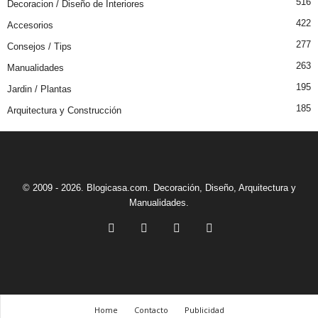
516
Decoracion / Diseño de Interiores
422
Accesorios
277
Consejos / Tips
263
Manualidades
195
Jardin / Plantas
185
Arquitectura y Construcción
© 2009 - 2026. Blogicasa.com. Decoración, Diseño, Arquitectura y
Manualidades.
Home
Contacto
Publicidad