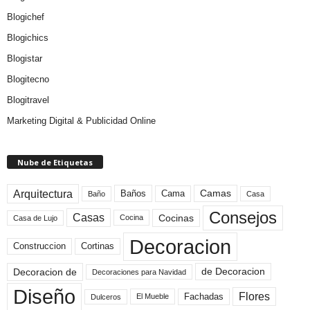
Blogichef
Blogichics
Blogistar
Blogitecno
Blogitravel
Marketing Digital & Publicidad Online
Nube de Etiquetas
Arquitectura
Camas
Baños
Cama
Baño
Casa
Consejos
Casas
Cocinas
Cocina
Casa de Lujo
Decoracion
Construccion
Cortinas
de Decoracion
Decoracion de
Decoraciones para Navidad
Diseño
Flores
Fachadas
El Mueble
Dulceros