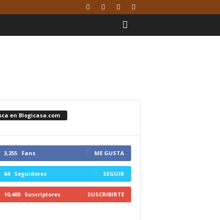
sca en Blogicasa.com
3,255
Fans
ME GUSTA
64
Seguidores
SEGUIR
10,400
Suscriptores
SUSCRIBIRTE