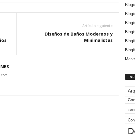
Blogi
Blogi
Blogi
Artículo siguiente
Blogi
Diseños de Baños Modernos y
ños
Minimalistas
Blogi
Blogit
Marke
ONES
s.com
Nu
Arq
Ca
Coci
Con
D