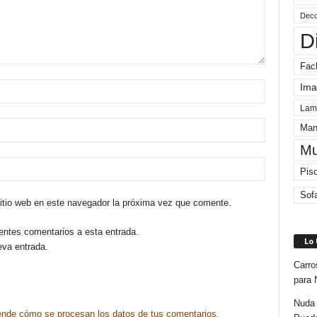
Deco
D
Fac
Ima
Lam
Man
Mu
Pis
Sof
sitio web en este navegador la próxima vez que comente.
ientes comentarios a esta entrada.
Lo
eva entrada.
Carro
para 
Nuda 
nde cómo se procesan los datos de tus comentarios.