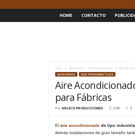
HOME
CONTACTO
PUBLICID
Inicio
Accesorios
Electrodomesticos
Aire Acondi
ACCESORIOS
ELECTRODOMESTICOS
Aire Acondicionado
para Fábricas
Por
ARLECO PRODUCCIONES
2190
0
El
aire acondicionado
de tipo industria
demás instalaciones de gran tamaño tanto