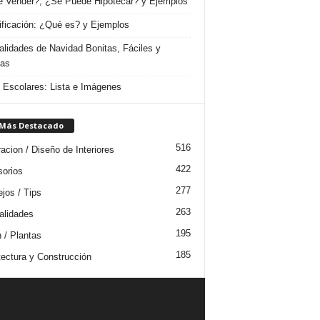
 Vender?, ¿Se Puede Hipotecar? y Ejemplos
ificación: ¿Qué es? y Ejemplos
lidades de Navidad Bonitas, Fáciles y
das
s Escolares: Lista e Imágenes
 Más Destacado
516
acion / Diseño de Interiores
422
orios
277
jos / Tips
263
lidades
195
n / Plantas
185
tectura y Construcción