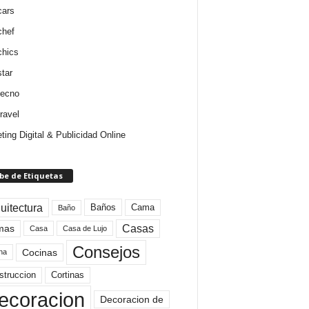
cars
chef
chics
star
tecno
ravel
ting Digital & Publicidad Online
be de Etiquetas
uitectura
Baños
Cama
Baño
mas
Casas
Casa
Casa de Lujo
Consejos
Cocinas
na
struccion
Cortinas
ecoracion
Decoracion de