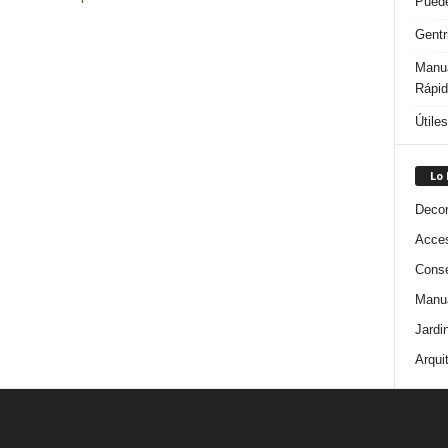
Puede
Gentr
Manua
Rápi
Útile
Lo
Decor
Acces
Conse
Manua
Jardi
Arqui