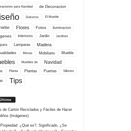
de Decoracion
raciones para Navidad
iseño
El Mueble
Dulceros
Flores
Fotos
hadas
Iluminacion
genes
Interiores
Jardin
Jardines
Madera
Lamparas
para
Mobiliario
ualidades
Mueble
Mesas
ebles
Navidad
Muebles de
Plantas
os
Puertas
Planta
Sillones
Tips
as
 Último
s de Cartón Reciclados y Fáciles de Hacer
Niños (Imágenes)
Propiedad: ¿Qué es?, Significado, ¿Se